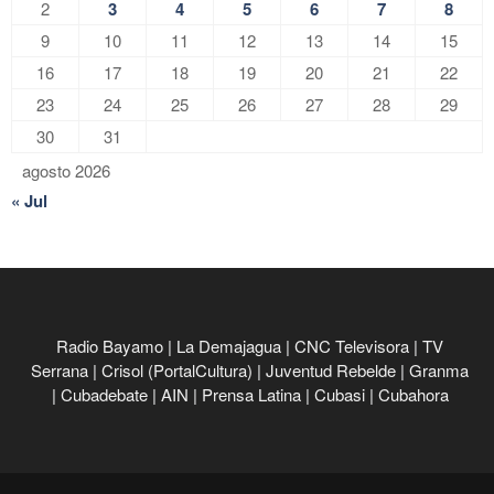
2
3
4
5
6
7
8
9
10
11
12
13
14
15
16
17
18
19
20
21
22
23
24
25
26
27
28
29
30
31
agosto 2026
« Jul
Radio Bayamo
|
La Demajagua
|
CNC Televisora
|
TV
Serrana
|
Crisol (PortalCultura)
|
Juventud Rebelde
|
Granma
|
Cubadebate
|
AIN
|
Prensa Latina
|
Cubasi
|
Cubahora