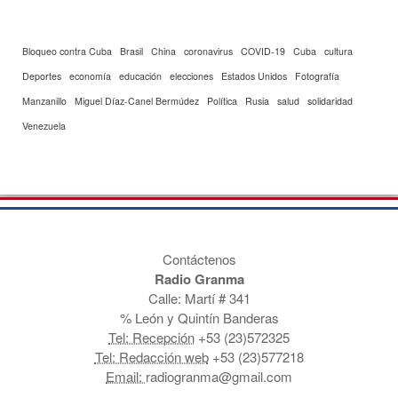
Bloqueo contra Cuba
Brasil
China
coronavirus
COVID-19
Cuba
cultura
Deportes
economía
educación
elecciones
Estados Unidos
Fotografía
Manzanillo
Miguel Díaz-Canel Bermúdez
Política
Rusia
salud
solidaridad
Venezuela
Contáctenos
Radio Granma
Calle: Martí # 341
% León y Quintín Banderas
Tel: Recepción
+53 (23)572325
Tel: Redacción web
+53 (23)577218
Email:
radiogranma@gmail.com