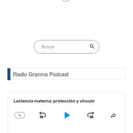
Radio Granma Podcast
Audio
Player
Lactancia materna: protección y vínculo
1
x
Skip
Play
Jump
Change
Share
Playback
This
Backward
Pause
Forward
Rate
Episod