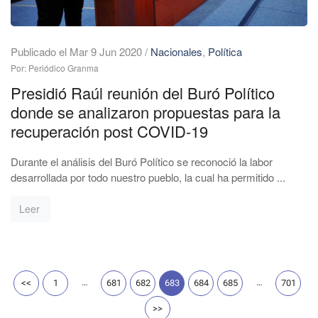
Publicado el Mar 9 Jun 2020
/
Nacionales
,
Política
Por: Periódico Granma
Presidió Raúl reunión del Buró Político
donde se analizaron propuestas para la
recuperación post COVID-19
Durante el análisis del Buró Político se reconoció la labor
desarrollada por todo nuestro pueblo, la cual ha permitido ...
Leer
…
…
<<
1
681
682
683
684
685
701
>>