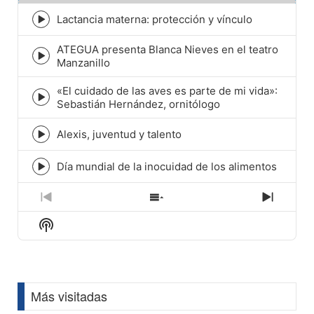
Lactancia materna: protección y vínculo
Episode
play
ATEGUA presenta Blanca Nieves en el teatro
icon
Episode
Manzanillo
play
icon
«El cuidado de las aves es parte de mi vida»:
Episode
Sebastián Hernández, ornitólogo
play
icon
Alexis, juventud y talento
Episode
play
icon
Día mundial de la inocuidad de los alimentos
Episode
play
icon
Previous
Show
Next
Episode
Episodes
Episod
Show
List
Podcast
Information
Más visitadas