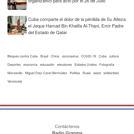
organizativo para acto por el 26 de Julio
Cuba comparte el dolor de la pérdida de Su Alteza
el Jeque Hamad Bin Khalifa Al-Thani, Emir Padre
del Estado de Qatar
Bloqueo contra Cuba
Brasil
China
coronavirus
COVID-19
Cuba
cultura
Deportes
economía
educación
elecciones
Estados Unidos
Fotografía
Manzanillo
Miguel Díaz-Canel Bermúdez
Política
Rusia
salud
solidaridad
Venezuela
Contáctenos
Radio Granma