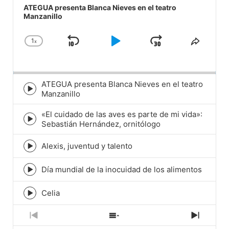
Player
ATEGUA presenta Blanca Nieves en el teatro
Manzanillo
1
x
Skip
Play
Jump
Change
Share
Playback
This
Backward
Pause
Forward
Rate
Episod
ATEGUA presenta Blanca Nieves en el teatro
Episode
Manzanillo
play
icon
«El cuidado de las aves es parte de mi vida»:
Episode
Sebastián Hernández, ornitólogo
play
icon
Alexis, juventud y talento
Episode
play
icon
Día mundial de la inocuidad de los alimentos
Episode
play
icon
Celia
Episode
play
icon
Previous
Show
Next