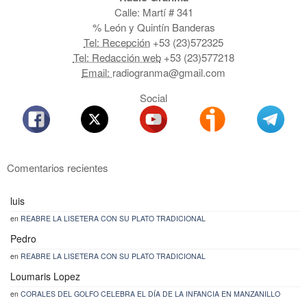
Calle: Martí # 341
% León y Quintín Banderas
Tel: Recepción
+53 (23)572325
Tel: Redacción web
+53 (23)577218
Email:
radiogranma@gmail.com
Social
Comentarios recientes
luis
en
REABRE LA LISETERA CON SU PLATO TRADICIONAL
Pedro
en
REABRE LA LISETERA CON SU PLATO TRADICIONAL
Loumaris Lopez
en
CORALES DEL GOLFO CELEBRA EL DÍA DE LA INFANCIA EN MANZANILLO