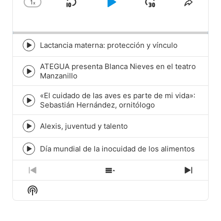
1
x
Skip
Play
Jump
Change
Share
Playback
This
Backward
Pause
Forward
Rate
Episod
Lactancia materna: protección y vínculo
Episode
play
ATEGUA presenta Blanca Nieves en el teatro
icon
Episode
Manzanillo
play
icon
«El cuidado de las aves es parte de mi vida»:
Episode
Sebastián Hernández, ornitólogo
play
icon
Alexis, juventud y talento
Episode
play
icon
Día mundial de la inocuidad de los alimentos
Episode
play
icon
Previous
Show
Next
Episode
Episodes
Episod
Show
List
Podcast
Information