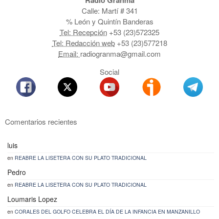
Radio Granma
Calle: Martí # 341
% León y Quintín Banderas
Tel: Recepción
+53 (23)572325
Tel: Redacción web
+53 (23)577218
Email:
radiogranma@gmail.com
Social
Comentarios recientes
luis
en
REABRE LA LISETERA CON SU PLATO TRADICIONAL
Pedro
en
REABRE LA LISETERA CON SU PLATO TRADICIONAL
Loumaris Lopez
en
CORALES DEL GOLFO CELEBRA EL DÍA DE LA INFANCIA EN MANZANILLO