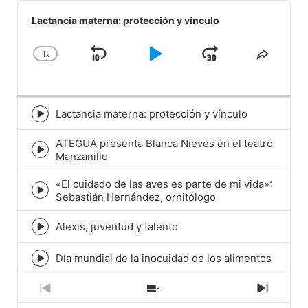
Audio
Player
Lactancia materna: protección y vínculo
1
x
Skip
Play
Jump
Change
Share
Playback
This
Backward
Pause
Forward
Rate
Episod
Lactancia materna: protección y vínculo
Episode
play
ATEGUA presenta Blanca Nieves en el teatro
icon
Episode
Manzanillo
play
icon
«El cuidado de las aves es parte de mi vida»:
Episode
Sebastián Hernández, ornitólogo
play
icon
Alexis, juventud y talento
Episode
play
icon
Día mundial de la inocuidad de los alimentos
Episode
play
icon
Previous
Show
Next
Episode
Episodes
Episod