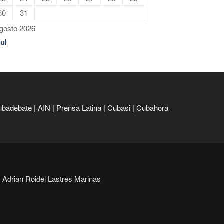
30
31
gosto 2026
Jul
ubadebate
|
AIN
|
Prensa Latina
|
Cubasi
|
Cubahora
Adrian Roidel Lastres Marinas