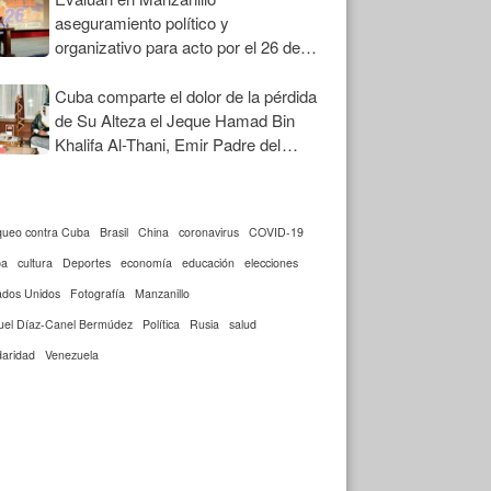
aseguramiento político y
organizativo para acto por el 26 de
Julio
Cuba comparte el dolor de la pérdida
de Su Alteza el Jeque Hamad Bin
Khalifa Al-Thani, Emir Padre del
Estado de Qatar
queo contra Cuba
Brasil
China
coronavirus
COVID-19
ba
cultura
Deportes
economía
educación
elecciones
ados Unidos
Fotografía
Manzanillo
uel Díaz-Canel Bermúdez
Política
Rusia
salud
daridad
Venezuela