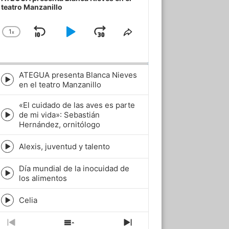
teatro Manzanillo
1
x
Skip
Play
Jump
Change
Share
Playback
This
Backward
Pause
Forward
Rate
Episode
ATEGUA presenta Blanca Nieves
Episode
en el teatro Manzanillo
play
icon
«El cuidado de las aves es parte
de mi vida»: Sebastián
Episode
Hernández, ornitólogo
play
icon
Alexis, juventud y talento
Episode
play
Día mundial de la inocuidad de
icon
Episode
los alimentos
play
icon
Celia
Episode
play
icon
Previous
Show
Next