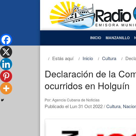
INICIO
MANZANILLO
Estás aquí
Inicio
Cultura
Decl
Declaración de la Co
ocurridos en Holguín
Por: Agencia Cubana de Noticias
Publicado el Lun 31 Oct 2022
/
Cultura
,
Nacio