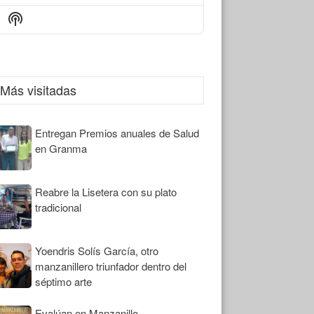
Episode
Episodes
Episode
Show
List
Podcast
Information
Más visitadas
Entregan Premios anuales de Salud
en Granma
Reabre la Lisetera con su plato
tradicional
Yoendris Solís García, otro
manzanillero triunfador dentro del
séptimo arte
Evalúan en Manzanillo