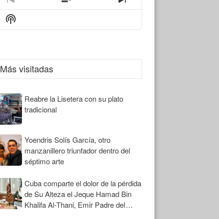
Previous
Show
Next
Episode
Episodes
Episode
Show
List
Podcast
Information
Más visitadas
Reabre la Lisetera con su plato
tradicional
Yoendris Solís García, otro
manzanillero triunfador dentro del
séptimo arte
Cuba comparte el dolor de la pérdida
de Su Alteza el Jeque Hamad Bin
Khalifa Al-Thani, Emir Padre del
Estado de Qatar