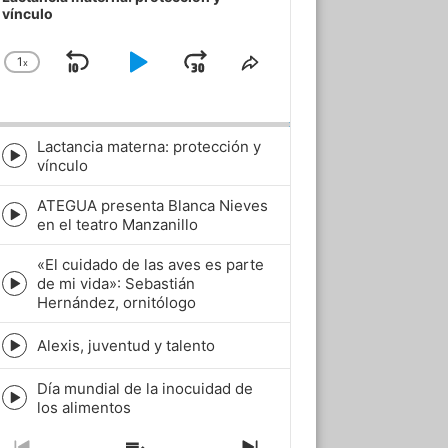
vínculo
1
x
Skip
Play
Jump
Change
Share
Playback
This
Backward
Pause
Forward
Rate
Episode
Lactancia materna: protección y
Episode
vínculo
play
icon
ATEGUA presenta Blanca Nieves
Episode
en el teatro Manzanillo
play
icon
«El cuidado de las aves es parte
de mi vida»: Sebastián
Episode
Hernández, ornitólogo
play
icon
Alexis, juventud y talento
Episode
play
Día mundial de la inocuidad de
icon
Episode
los alimentos
play
icon