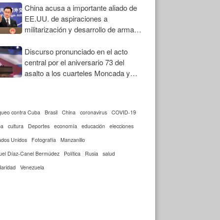
China acusa a importante aliado de
EE.UU. de aspiraciones a
militarización y desarrollo de armas
nucleares
Discurso pronunciado en el acto
central por el aniversario 73 del
asalto a los cuarteles Moncada y
Carlos Manuel de Céspedes
queo contra Cuba
Brasil
China
coronavirus
COVID-19
ba
cultura
Deportes
economía
educación
elecciones
ados Unidos
Fotografía
Manzanillo
uel Díaz-Canel Bermúdez
Política
Rusia
salud
daridad
Venezuela