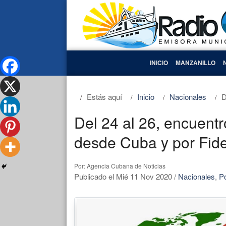
INICIO
MANZANILLO
Estás aquí
Inicio
Nacionales
D
Del 24 al 26, encuentro
desde Cuba y por Fide
Por: Agencia Cubana de Noticias
Publicado el Mié 11 Nov 2020
/
Nacionales
,
Po