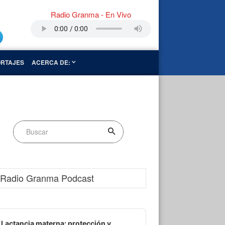
Radio Granma - En Vivo
RTAJES
ACERCA DE:
Radio Granma Podcast
dio
ayer
Lactancia materna: protección y