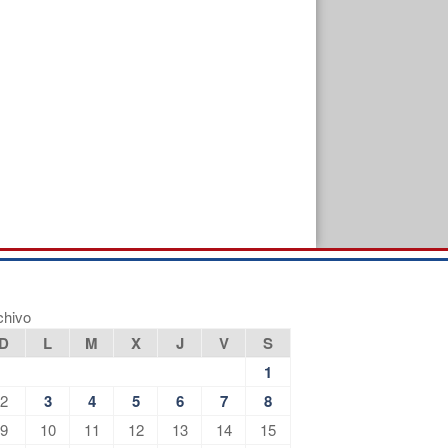
chivo
D
L
M
X
J
V
S
1
2
3
4
5
6
7
8
9
10
11
12
13
14
15