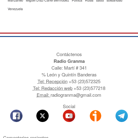
Manzanillo
Miguel Díaz-Canel Bermúdez
Política
Rusia
salud
solidaridad
Venezuela
Contáctenos
Radio Granma
Calle: Martí # 341
% León y Quintín Banderas
Tel: Recepción
+53 (23)572325
Tel: Redacción web
+53 (23)577218
Email:
radiogranma@gmail.com
Social
Comentarios recientes