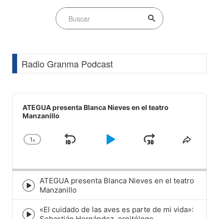
Radio Granma Podcast
Audio
Player
ATEGUA presenta Blanca Nieves en el teatro
Manzanillo
1
x
Skip
Play
Jump
Change
Share
Playback
This
Backward
Pause
Forward
Rate
Episod
ATEGUA presenta Blanca Nieves en el teatro
Episode
Manzanillo
play
icon
«El cuidado de las aves es parte de mi vida»:
Episode
Sebastián Hernández, ornitólogo