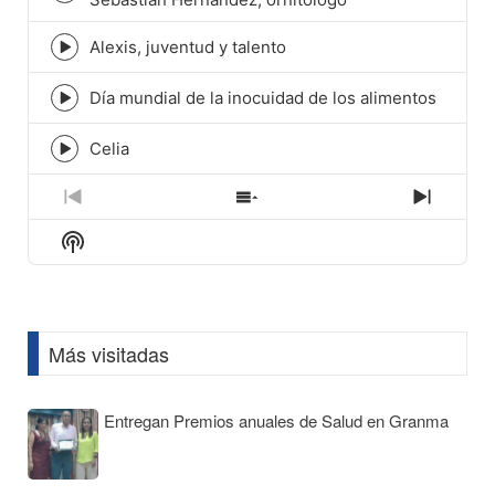
play
icon
Alexis, juventud y talento
Episode
play
icon
Día mundial de la inocuidad de los alimentos
Episode
play
icon
Celia
Episode
play
icon
Previous
Show
Next
Episode
Episodes
Episod
Show
List
Podcast
Information
Más visitadas
Entregan Premios anuales de Salud en Granma