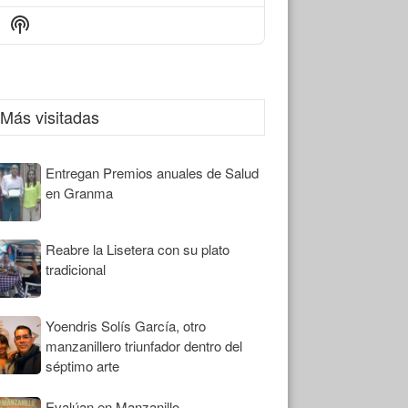
Episode
Episodes
Episode
Show
List
Podcast
Information
Más visitadas
Entregan Premios anuales de Salud
en Granma
Reabre la Lisetera con su plato
tradicional
Yoendris Solís García, otro
manzanillero triunfador dentro del
séptimo arte
Evalúan en Manzanillo