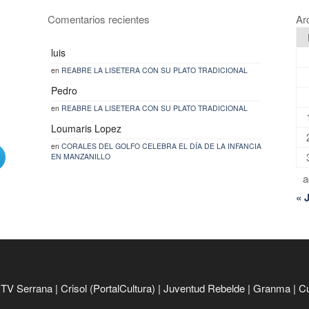
Comentarios recientes
Ar
luis
en
REABRE LA LISETERA CON SU PLATO TRADICIONAL
Pedro
en
REABRE LA LISETERA CON SU PLATO TRADICIONAL
Loumaris Lopez
en
CORALES DEL GOLFO CELEBRA EL DÍA DE LA INFANCIA
EN MANZANILLO
a
« 
|
TV Serrana
|
Crisol (PortalCultura)
|
Juventud Rebelde
|
Granma
|
C