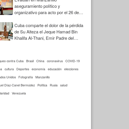
aseguramiento político y
organizativo para acto por el 26 de
Julio
Cuba comparte el dolor de la pérdida
de Su Alteza el Jeque Hamad Bin
Khalifa Al-Thani, Emir Padre del
Estado de Qatar
queo contra Cuba
Brasil
China
coronavirus
COVID-19
ba
cultura
Deportes
economía
educación
elecciones
ados Unidos
Fotografía
Manzanillo
uel Díaz-Canel Bermúdez
Política
Rusia
salud
daridad
Venezuela