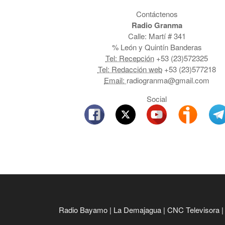
Contáctenos
Radio Granma
Calle: Martí # 341
% León y Quintín Banderas
Tel: Recepción
+53 (23)572325
Tel: Redacción web
+53 (23)577218
Email:
radiogranma@gmail.com
Social
Radio Bayamo
|
La Demajagua
|
CNC Televisora