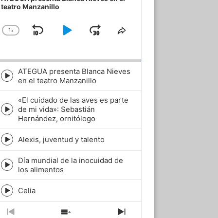
teatro Manzanillo
1
x
Skip
Play
Jump
Change
Share
Playback
This
Backward
Pause
Forward
Rate
Episode
ATEGUA presenta Blanca Nieves
Episode
en el teatro Manzanillo
play
icon
«El cuidado de las aves es parte
de mi vida»: Sebastián
Episode
Hernández, ornitólogo
play
icon
Alexis, juventud y talento
Episode
play
Día mundial de la inocuidad de
icon
Episode
los alimentos
play
icon
Celia
Episode
play
icon
Previous
Show
Next