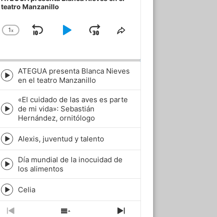
teatro Manzanillo
1
x
Skip
Play
Jump
Change
Share
Playback
This
Backward
Pause
Forward
Rate
Episode
ATEGUA presenta Blanca Nieves
Episode
en el teatro Manzanillo
play
icon
«El cuidado de las aves es parte
de mi vida»: Sebastián
Episode
Hernández, ornitólogo
play
icon
Alexis, juventud y talento
Episode
play
Día mundial de la inocuidad de
icon
Episode
los alimentos
play
icon
Celia
Episode
play
icon
Previous
Show
Next