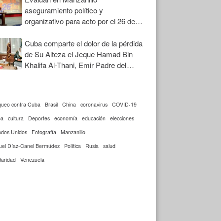
aseguramiento político y
organizativo para acto por el 26 de
Julio
Cuba comparte el dolor de la pérdida
de Su Alteza el Jeque Hamad Bin
Khalifa Al-Thani, Emir Padre del
Estado de Qatar
queo contra Cuba
Brasil
China
coronavirus
COVID-19
ba
cultura
Deportes
economía
educación
elecciones
ados Unidos
Fotografía
Manzanillo
uel Díaz-Canel Bermúdez
Política
Rusia
salud
daridad
Venezuela