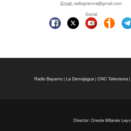
Email:
radiogranma@gmail.com
Social
Radio Bayamo
|
La Demajagua
|
CNC Televisora
Director: Oreste Milanés Leyva