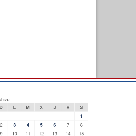
chivo
D
L
M
X
J
V
S
1
2
3
4
5
6
7
8
9
10
11
12
13
14
15