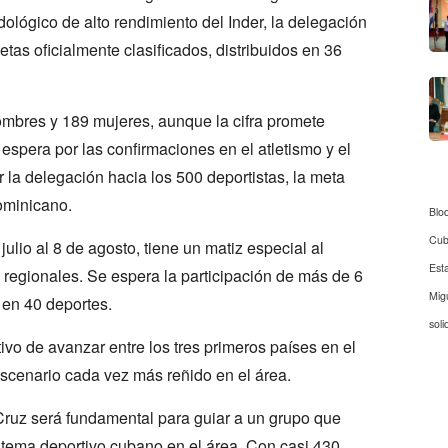
ológico de alto rendimiento del Inder, la delegación
etas oficialmente clasificados, distribuidos en 36
mbres y 189 mujeres, aunque la cifra promete
pera por las confirmaciones en el atletismo y el
a delegación hacia los 500 deportistas, la meta
dominicano.
Blo
Cu
ulio al 8 de agosto, tiene un matiz especial al
Est
regionales. Se espera la participación de más de 6
Mig
 en 40 deportes.
soli
ivo de avanzar entre los tres primeros países en el
scenario cada vez más reñido en el área.
 Cruz será fundamental para guiar a un grupo que
istema deportivo cubano en el área. Con casi 430