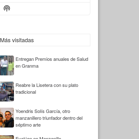
Episode
Episodes
Episode
Show
List
Podcast
Information
Más visitadas
Entregan Premios anuales de Salud
en Granma
Reabre la Lisetera con su plato
tradicional
Yoendris Solís García, otro
manzanillero triunfador dentro del
séptimo arte
Evalúan en Manzanillo