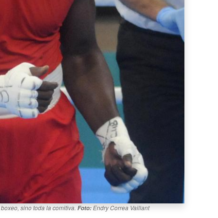
boxeo, sino toda la comitiva.
Endry Correa Vaillant
Foto: