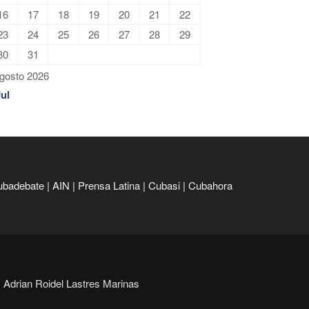
16
17
18
19
20
21
22
23
24
25
26
27
28
29
30
31
gosto 2026
Jul
ubadebate
|
AIN
|
Prensa Latina
|
Cubasi
|
Cubahora
Adrian Roidel Lastres Marinas