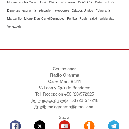
Bloqueo contra Cuba
Brasil
China
coronavirus
COVID-19
Cuba
cultura
Deportes
economía
educación
elecciones
Estados Unidos
Fotografía
Manzanillo
Miguel Díaz-Canel Bermúdez
Política
Rusia
salud
solidaridad
Venezuela
Contáctenos
Radio Granma
Calle: Martí # 341
% León y Quintín Banderas
Tel: Recepción
+53 (23)572325
Tel: Redacción web
+53 (23)577218
Email:
radiogranma@gmail.com
Social