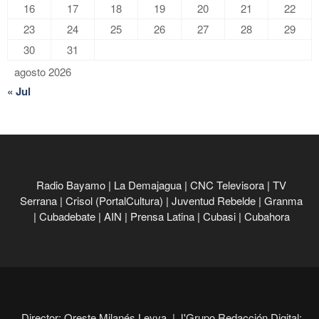
16
17
18
19
20
21
22
23
24
25
26
27
28
29
30
31
agosto 2026
« Jul
Radio Bayamo
|
La Demajagua
|
CNC Televisora
|
TV
Serrana
|
Crisol (PortalCultura)
|
Juventud Rebelde
|
Granma
|
Cubadebate
|
AIN
|
Prensa Latina
|
Cubasi
|
Cubahora
Director: Oreste Milanés Leyva. |
J'Grupo Redacción Digital: