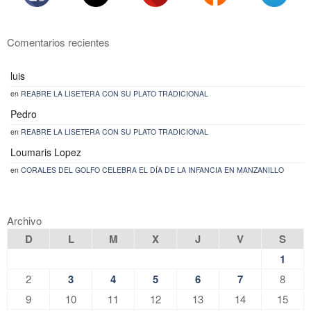
Comentarios recientes
luis
en
REABRE LA LISETERA CON SU PLATO TRADICIONAL
Pedro
en
REABRE LA LISETERA CON SU PLATO TRADICIONAL
Loumaris Lopez
en
CORALES DEL GOLFO CELEBRA EL DÍA DE LA INFANCIA EN MANZANILLO
Archivo
D
L
M
X
J
V
S
1
2
3
4
5
6
7
8
9
10
11
12
13
14
15