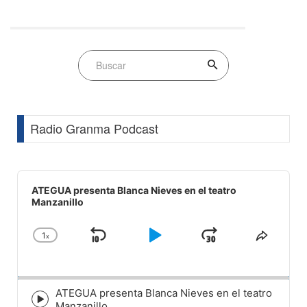
Radio Granma Podcast
Audio
Player
ATEGUA presenta Blanca Nieves en el teatro
Manzanillo
1
x
Skip
Play
Jump
Change
Share
Playback
This
Backward
Pause
Forward
Rate
Episod
ATEGUA presenta Blanca Nieves en el teatro
Episode
Manzanillo