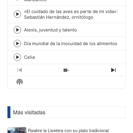
play
icon
«El cuidado de las aves es parte de mi vida»:
Episode
Sebastián Hernández, ornitólogo
play
icon
Alexis, juventud y talento
Episode
play
icon
Día mundial de la inocuidad de los alimentos
Episode
play
icon
Celia
Episode
play
icon
Previous
Show
Next
Episode
Episodes
Episod
Show
List
Podcast
Information
Más visitadas
Reabre la Lisetera con su plato tradicional