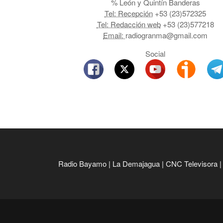
% León y Quintín Banderas
Tel: Recepción
+53 (23)572325
Tel: Redacción web
+53 (23)577218
Email:
radiogranma@gmail.com
Social
Radio Bayamo
|
La Demajagua
|
CNC Televisora