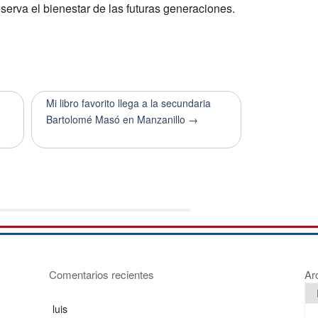
eserva el bienestar de las futuras generaciones.
Mi libro favorito llega a la secundaria
Bartolomé Masó en Manzanillo →
Comentarios recientes
Ar
luis