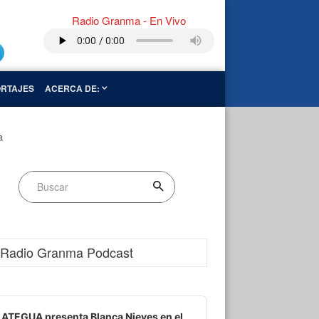
Radio Granma - En Vivo
RTAJES
ACERCA DE:
a
Radio Granma Podcast
dio
ayer
ATEGUA presenta Blanca Nieves en el