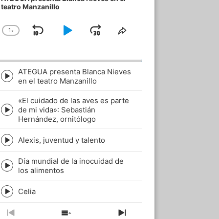
teatro Manzanillo
1
x
Skip
Play
Jump
Change
Share
Playback
This
Backward
Pause
Forward
Rate
Episode
ATEGUA presenta Blanca Nieves
Episode
en el teatro Manzanillo
play
icon
«El cuidado de las aves es parte
de mi vida»: Sebastián
Episode
Hernández, ornitólogo
play
icon
Alexis, juventud y talento
Episode
play
Día mundial de la inocuidad de
icon
Episode
los alimentos
play
icon
Celia
Episode
play
icon
Previous
Show
Next