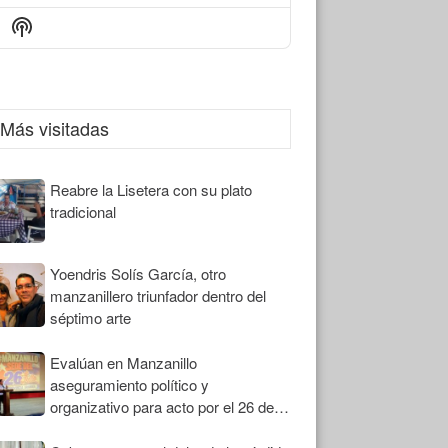
Episode
Episodes
Episode
Show
List
Podcast
Information
Más visitadas
Reabre la Lisetera con su plato
tradicional
Yoendris Solís García, otro
manzanillero triunfador dentro del
séptimo arte
Evalúan en Manzanillo
aseguramiento político y
organizativo para acto por el 26 de
Julio