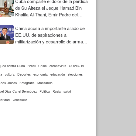
Cuba comparte el dolor de la pérdida
de Su Alteza el Jeque Hamad Bin
Khalifa Al-Thani, Emir Padre del
Estado de Qatar
China acusa a importante aliado de
EE.UU. de aspiraciones a
militarización y desarrollo de armas
nucleares
queo contra Cuba
Brasil
China
coronavirus
COVID-19
ba
cultura
Deportes
economía
educación
elecciones
ados Unidos
Fotografía
Manzanillo
uel Díaz-Canel Bermúdez
Política
Rusia
salud
daridad
Venezuela