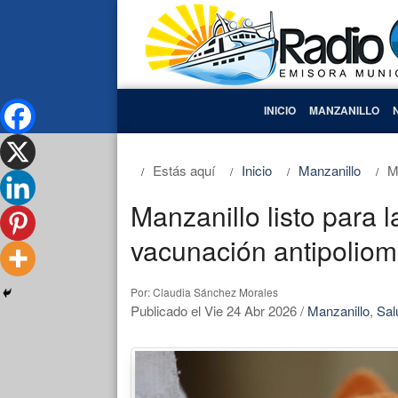
INICIO
MANZANILLO
Estás aquí
Inicio
Manzanillo
M
Manzanillo listo para
vacunación antipoliomi
Por: Claudia Sánchez Morales
Publicado el Vie 24 Abr 2026
/
Manzanillo
,
Sal