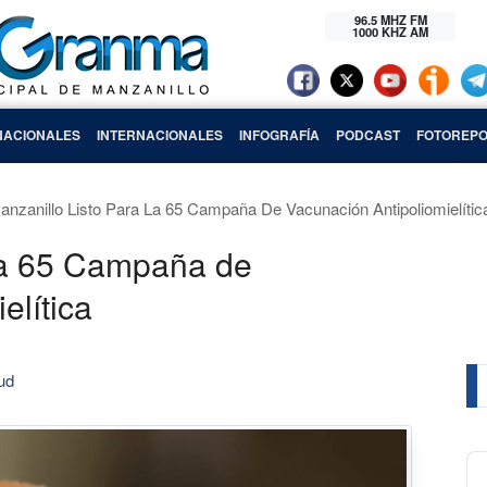
96.5 MHZ FM
1000 KHZ AM
NACIONALES
INTERNACIONALES
INFOGRAFÍA
PODCAST
FOTOREPO
anzanillo Listo Para La 65 Campaña De Vacunación Antipoliomielític
 la 65 Campaña de
elítica
ud
Au
Pl