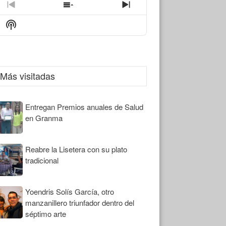
icon
Previous
Show
Next
Episode
Episodes
Episode
Show
List
Podcast
Information
Más visitadas
Entregan Premios anuales de Salud
en Granma
Reabre la Lisetera con su plato
tradicional
Yoendris Solís García, otro
manzanillero triunfador dentro del
séptimo arte