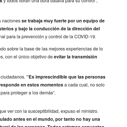
s
y todos libran una dura batalla para su control”,
as naciones
se trabaja muy fuerte por un equipo de
terios y bajo la conducción de la dirección del
nal para la prevención y control de la COVID-19.
ando sobre la base de las mejores experiencias de lo
s, con el único objetivo de
evitar la transmisión
s ciudadanos.
“Es imprescindible que las personas
orresponde en estos momentos
a cada cual, no solo
 para proteger a los demás”.
ue ver con la susceptibilidad, expuso el ministro.
ulado antes en el mundo, por tanto no hay una
atural de las personas. Todos estamos expuestos