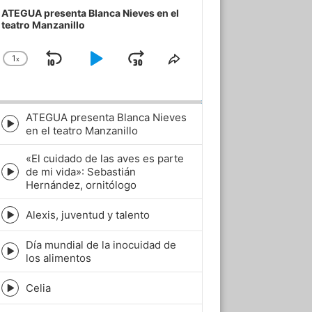
ayer
ATEGUA presenta Blanca Nieves en el
teatro Manzanillo
1
x
Skip
Play
Jump
Change
Share
Playback
This
Backward
Pause
Forward
Rate
Episode
ATEGUA presenta Blanca Nieves
Episode
en el teatro Manzanillo
play
icon
«El cuidado de las aves es parte
de mi vida»: Sebastián
Episode
Hernández, ornitólogo
play
icon
Alexis, juventud y talento
Episode
play
Día mundial de la inocuidad de
icon
Episode
los alimentos
play
icon
Celia
Episode
play