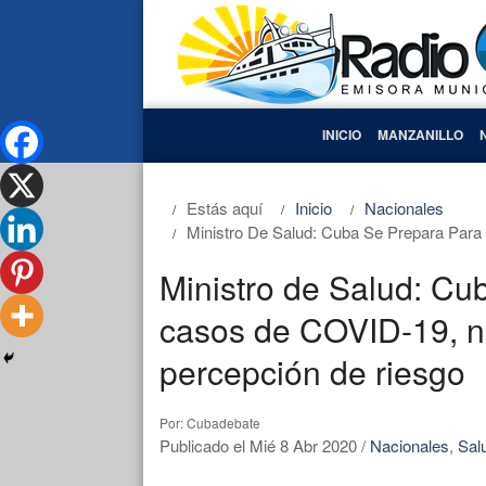
INICIO
MANZANILLO
Estás aquí
Inicio
Nacionales
Ministro De Salud: Cuba Se Prepara Par
Ministro de Salud: Cu
casos de COVID-19, no
percepción de riesgo
Por: Cubadebate
Publicado el Mié 8 Abr 2020
/
Nacionales
,
Sal