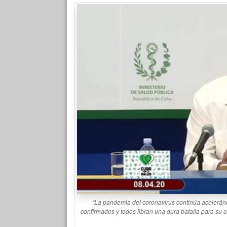
“La pandemia del coronavirus continúa acelerán
confirmados y todos libran una dura batalla para su co