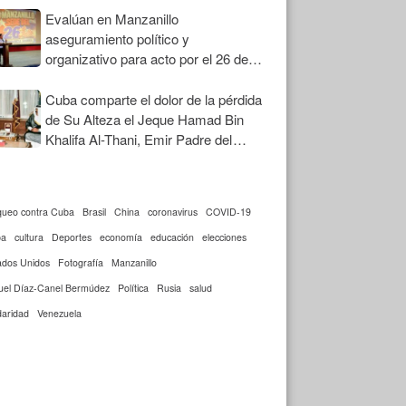
Evalúan en Manzanillo
aseguramiento político y
organizativo para acto por el 26 de
Julio
Cuba comparte el dolor de la pérdida
de Su Alteza el Jeque Hamad Bin
Khalifa Al-Thani, Emir Padre del
Estado de Qatar
queo contra Cuba
Brasil
China
coronavirus
COVID-19
ba
cultura
Deportes
economía
educación
elecciones
ados Unidos
Fotografía
Manzanillo
uel Díaz-Canel Bermúdez
Política
Rusia
salud
daridad
Venezuela