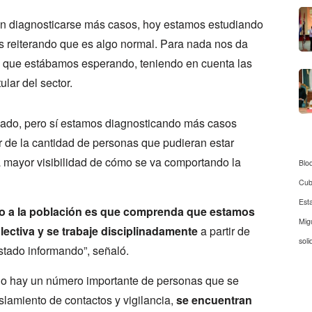
an diagnosticarse más casos, hoy estamos estudiando
s reiterando que es algo normal. Para nada nos da
to que estábamos esperando, teniendo en cuenta las
ular del sector.
evado, pero sí estamos diagnosticando más casos
ir de la cantidad de personas que pudieran estar
a mayor visibilidad de cómo se va comportando la
Blo
Cu
Est
do a la población es que comprenda que estamos
Mig
ectiva y se trabaje disciplinadamente
a partir de
soli
stado informando”, señaló.
ndo hay un número importante de personas que se
islamiento de contactos y vigilancia,
se encuentran