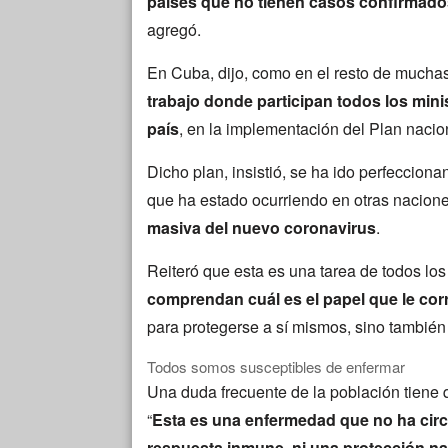
países que no tienen casos confirmado
agregó.
En Cuba, dijo, como en el resto de much
trabajo donde participan todos los minis
país
, en la implementación del Plan nacio
Dicho plan, insistió, se ha ido perfeccion
que ha estado ocurriendo en otras nacione
masiva del nuevo coronavirus
.
Reiteró que esta es una tarea de todos lo
comprendan cuál es el papel que le c
para protegerse a sí mismos, sino también
Todos somos susceptibles de enfermar
Una duda frecuente de la población tiene q
“
Esta es una enfermedad que no ha circ
respuesta inmune, ni una protección n