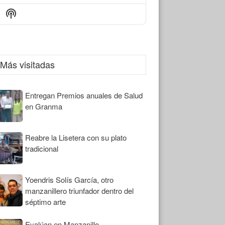
Episode
Episodes
Episode
Show
List
Podcast
Information
Más visitadas
Entregan Premios anuales de Salud
en Granma
Reabre la Lisetera con su plato
tradicional
Yoendris Solís García, otro
manzanillero triunfador dentro del
séptimo arte
Evalúan en Manzanillo