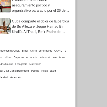
aseguramiento político y
organizativo para acto por el 26 de
Julio
Cuba comparte el dolor de la pérdida
de Su Alteza el Jeque Hamad Bin
Khalifa Al-Thani, Emir Padre del
Estado de Qatar
queo contra Cuba
Brasil
China
coronavirus
COVID-19
ba
cultura
Deportes
economía
educación
elecciones
ados Unidos
Fotografía
Manzanillo
uel Díaz-Canel Bermúdez
Política
Rusia
salud
daridad
Venezuela