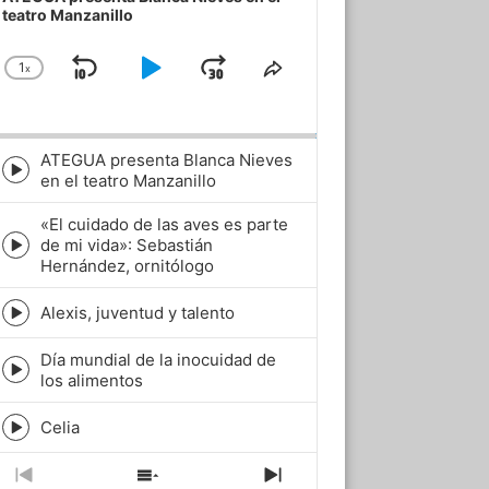
teatro Manzanillo
1
x
Skip
Play
Jump
Change
Share
Playback
This
Backward
Pause
Forward
Rate
Episode
ATEGUA presenta Blanca Nieves
Episode
en el teatro Manzanillo
play
icon
«El cuidado de las aves es parte
de mi vida»: Sebastián
Episode
Hernández, ornitólogo
play
icon
Alexis, juventud y talento
Episode
play
Día mundial de la inocuidad de
icon
Episode
los alimentos
play
icon
Celia
Episode
play
icon
Previous
Show
Next