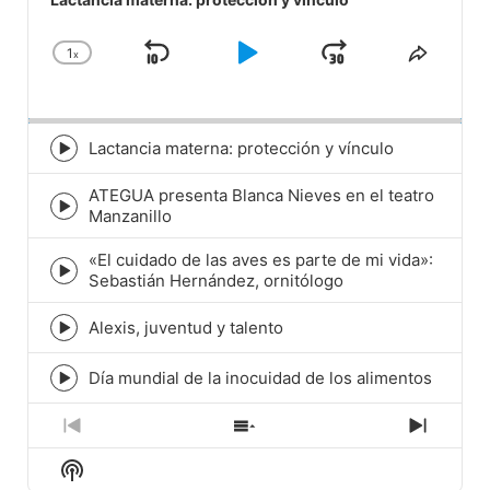
1
x
Skip
Play
Jump
Change
Share
Playback
This
Backward
Pause
Forward
Rate
Episod
Lactancia materna: protección y vínculo
Episode
play
ATEGUA presenta Blanca Nieves en el teatro
icon
Episode
Manzanillo
play
icon
«El cuidado de las aves es parte de mi vida»:
Episode
Sebastián Hernández, ornitólogo
play
icon
Alexis, juventud y talento
Episode
play
icon
Día mundial de la inocuidad de los alimentos
Episode
play
icon
Previous
Show
Next
Episode
Episodes
Episod
Show
List