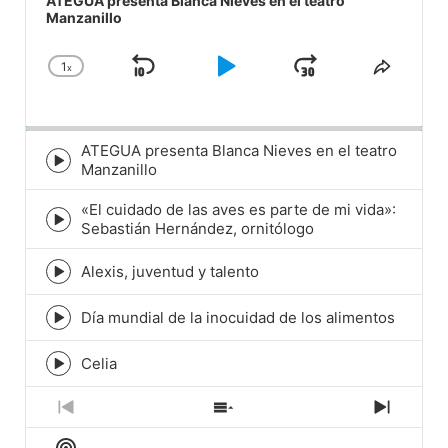
ATEGUA presenta Blanca Nieves en el teatro
Manzanillo
1
x
Skip
Play
Jump
Change
Share
Playback
This
Backward
Pause
Forward
Rate
Episod
ATEGUA presenta Blanca Nieves en el teatro
Episode
Manzanillo
play
icon
«El cuidado de las aves es parte de mi vida»:
Episode
Sebastián Hernández, ornitólogo
play
icon
Alexis, juventud y talento
Episode
play
icon
Día mundial de la inocuidad de los alimentos
Episode
play
icon
Celia
Episode
play
icon
Previous
Show
Next
Episode
Episodes
Episod
Show