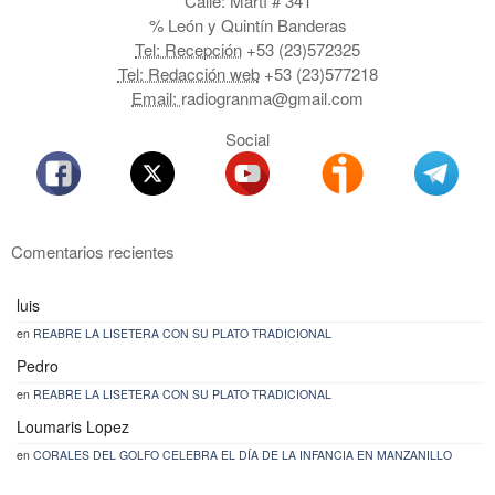
Calle: Martí # 341
% León y Quintín Banderas
Tel: Recepción
+53 (23)572325
Tel: Redacción web
+53 (23)577218
Email:
radiogranma@gmail.com
Social
Comentarios recientes
luis
en
REABRE LA LISETERA CON SU PLATO TRADICIONAL
Pedro
en
REABRE LA LISETERA CON SU PLATO TRADICIONAL
Loumaris Lopez
en
CORALES DEL GOLFO CELEBRA EL DÍA DE LA INFANCIA EN MANZANILLO