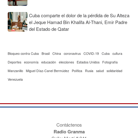
Cuba comparte el dolor de la pérdida de Su Alteza
el Jeque Hamad Bin Khalifa Al-Thani, Emir Padre
del Estado de Qatar
Bloqueo contra Cuba
Brasil
China
coronavirus
COVID-19
Cuba
cultura
Deportes
economía
educación
elecciones
Estados Unidos
Fotografía
Manzanillo
Miguel Díaz-Canel Bermúdez
Política
Rusia
salud
solidaridad
Venezuela
Contáctenos
Radio Granma