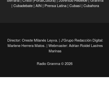
Serrana
|
Crisol (PortalCultura)
|
Juventud Rebelde
|
Granma
|
Cubadebate
|
AIN
|
Prensa Latina
|
Cubasi
|
Cubahora
Director: Oreste Milanés Leyva. |
J'Grupo Redacción Digital:
Marlene Herrera Matos. |
Webmaster: Adrian Roidel Lastres
Marinas
Radio Granma © 2026