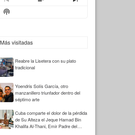
Previous
Show
Next
Episode
Episodes
Episode
Show
List
Podcast
Information
Más visitadas
Reabre la Lisetera con su plato
tradicional
Yoendris Solís García, otro
manzanillero triunfador dentro del
séptimo arte
Cuba comparte el dolor de la pérdida
de Su Alteza el Jeque Hamad Bin
Khalifa Al-Thani, Emir Padre del
Estado de Qatar