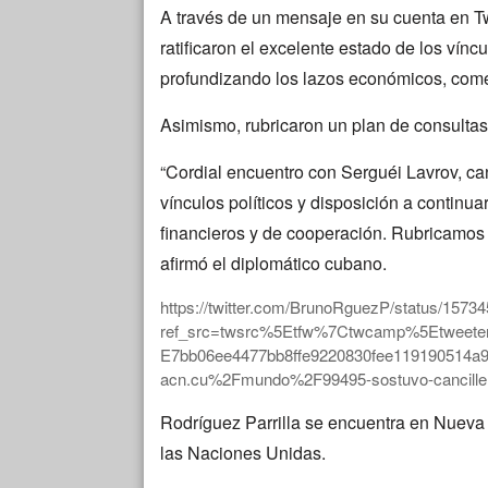
A través de un mensaje en su cuenta en Tw
ratificaron el excelente estado de los víncu
profundizando los lazos económicos, comer
Asimismo, rubricaron un plan de consultas p
“Cordial encuentro con Serguéi Lavrov, can
vínculos políticos y disposición a contin
financieros y de cooperación. Rubricamos p
afirmó el diplomático cubano.
https://twitter.com/BrunoRguezP/status/157
ref_src=twsrc%5Etfw%7Ctwcamp%5Etweet
E7bb06ee4477bb8ffe9220830fee119190514
acn.cu%2Fmundo%2F99495-sostuvo-canciller
Rodríguez Parrilla se encuentra en Nueva 
las Naciones Unidas.