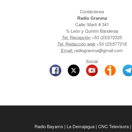
Contáctenos
Radio Granma
Calle: Martí # 341
% León y Quintín Banderas
Tel: Recepción
+53 (23)572325
Tel: Redacción web
+53 (23)577218
Email:
radiogranma@gmail.com
Social
Radio Bayamo
|
La Demajagua
|
CNC Televisora