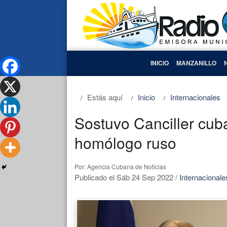
INICIO
MANZANILLO
Estás aquí
Inicio
Internacionales
Sostuvo Canciller cub
homólogo ruso
Por: Agencia Cubana de Noticias
Publicado el Sáb 24 Sep 2022
/
Internacionale