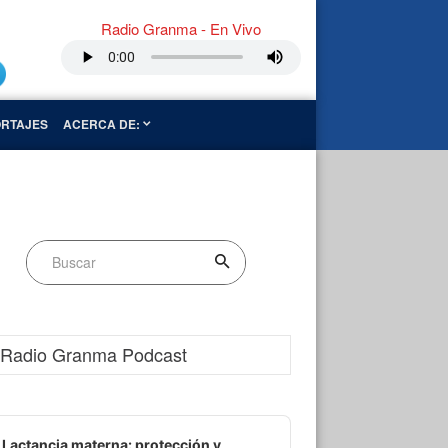
Radio Granma - En Vivo
RTAJES
ACERCA DE:
Radio Granma Podcast
dio
ayer
Lactancia materna: protección y