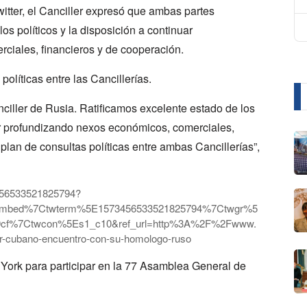
itter, el Canciller expresó que ambas partes
los políticos y la disposición a continuar
ciales, financieros y de cooperación.
olíticas entre las Cancillerías.
ciller de Rusia. Ratificamos excelente estado de los
uar profundizando nexos económicos, comerciales,
lan de consultas políticas entre ambas Cancillerías”,
3456533521825794?
embed%7Ctwterm%5E1573456533521825794%7Ctwgr%5
a9cf%7Ctwcon%5Es1_c10&ref_url=http%3A%2F%2Fwww.
-cubano-encuentro-con-su-homologo-ruso
York para participar en la 77 Asamblea General de