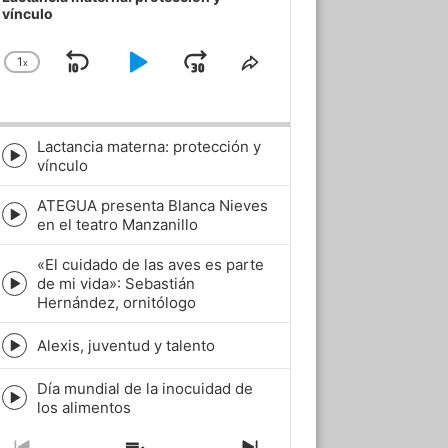
vínculo
1
x
Skip
Play
Jump
Change
Share
Playback
This
Backward
Pause
Forward
Rate
Episode
Lactancia materna: protección y
Episode
vínculo
play
icon
ATEGUA presenta Blanca Nieves
Episode
en el teatro Manzanillo
play
icon
«El cuidado de las aves es parte
de mi vida»: Sebastián
Episode
Hernández, ornitólogo
play
icon
Alexis, juventud y talento
Episode
play
Día mundial de la inocuidad de
icon
Episode
los alimentos
play
icon