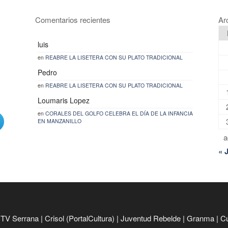
Comentarios recientes
Ar
luis
en
REABRE LA LISETERA CON SU PLATO TRADICIONAL
Pedro
en
REABRE LA LISETERA CON SU PLATO TRADICIONAL
Loumaris Lopez
en
CORALES DEL GOLFO CELEBRA EL DÍA DE LA INFANCIA
EN MANZANILLO
a
« 
|
TV Serrana
|
Crisol (PortalCultura)
|
Juventud Rebelde
|
Granma
|
C