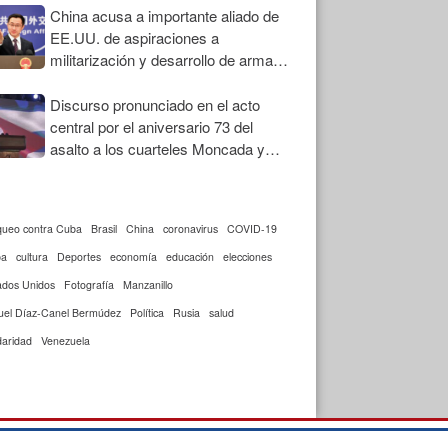
China acusa a importante aliado de
EE.UU. de aspiraciones a
militarización y desarrollo de armas
nucleares
Discurso pronunciado en el acto
central por el aniversario 73 del
asalto a los cuarteles Moncada y
Carlos Manuel de Céspedes
queo contra Cuba
Brasil
China
coronavirus
COVID-19
ba
cultura
Deportes
economía
educación
elecciones
ados Unidos
Fotografía
Manzanillo
uel Díaz-Canel Bermúdez
Política
Rusia
salud
daridad
Venezuela