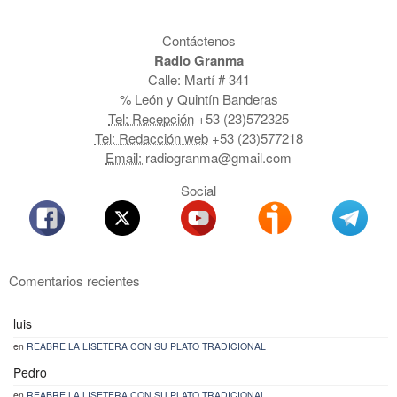
Contáctenos
Radio Granma
Calle: Martí # 341
% León y Quintín Banderas
Tel: Recepción
+53 (23)572325
Tel: Redacción web
+53 (23)577218
Email:
radiogranma@gmail.com
Social
Comentarios recientes
luis
en
REABRE LA LISETERA CON SU PLATO TRADICIONAL
Pedro
en
REABRE LA LISETERA CON SU PLATO TRADICIONAL