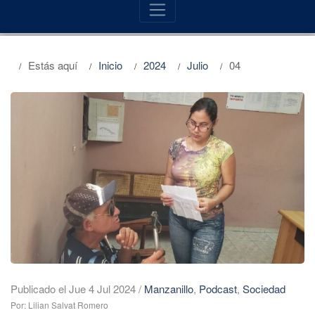
Estás aquí
Inicio
2024
Julio
04
Publicado el Jue 4 Jul 2024
/
Manzanillo
,
Podcast
,
Sociedad
Por: Lilian Salvat Romero