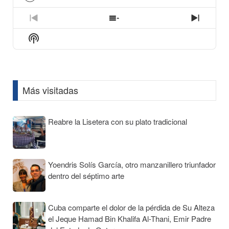
play
icon
Previous
Show
Next
Episode
Episodes
Episod
Show
List
Podcast
Information
Más visitadas
Reabre la Lisetera con su plato tradicional
Yoendris Solís García, otro manzanillero triunfador
dentro del séptimo arte
Cuba comparte el dolor de la pérdida de Su Alteza
el Jeque Hamad Bin Khalifa Al-Thani, Emir Padre