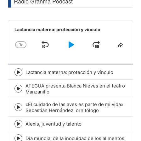
Radio Granma Podcast
Audio
Player
Lactancia materna: protección y vínculo
1
x
Skip
Play
Jump
Change
Share
Playback
This
Backward
Pause
Forward
Rate
Episod
Lactancia materna: protección y vínculo
Episode
play
ATEGUA presenta Blanca Nieves en el teatro
icon
Episode
Manzanillo
play
icon
«El cuidado de las aves es parte de mi vida»:
Episode
Sebastián Hernández, ornitólogo
play
icon
Alexis, juventud y talento
Episode
play
icon
Día mundial de la inocuidad de los alimentos
Episode