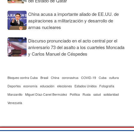
del Estado de Qatar
China acusa a importante aliado de EE.UU. de
aspiraciones a militarización y desarrollo de
armas nucleares
Discurso pronunciado en el acto central por el
aniversario 73 del asalto a los cuarteles Moncada
y Carlos Manuel de Céspedes
Bloqueo contra Cuba
Brasil
China
coronavirus
COVID-19
Cuba
cultura
Deportes
economía
educación
elecciones
Estados Unidos
Fotografía
Manzanillo
Miguel Díaz-Canel Bermúdez
Política
Rusia
salud
solidaridad
Venezuela