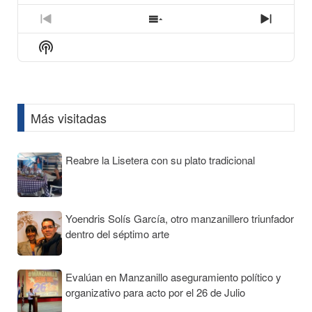
play
icon
Previous
Show
Next
Episode
Episodes
Episod
Show
List
Podcast
Information
Más visitadas
Reabre la Lisetera con su plato tradicional
Yoendris Solís García, otro manzanillero triunfador
dentro del séptimo arte
Evalúan en Manzanillo aseguramiento político y
organizativo para acto por el 26 de Julio