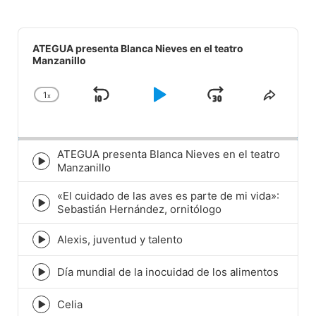
Audio
Player
ATEGUA presenta Blanca Nieves en el teatro
Manzanillo
1
x
Skip
Play
Jump
Change
Share
Playback
This
Backward
Pause
Forward
Rate
Episod
ATEGUA presenta Blanca Nieves en el teatro
Episode
Manzanillo
play
icon
«El cuidado de las aves es parte de mi vida»:
Episode
Sebastián Hernández, ornitólogo
play
icon
Alexis, juventud y talento
Episode
play
icon
Día mundial de la inocuidad de los alimentos
Episode
play
icon
Celia
Episode