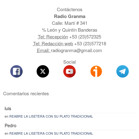
Contáctenos
Radio Granma
Calle: Martí # 341
% León y Quintín Banderas
Tel: Recepción
+53 (23)572325
Tel: Redacción web
+53 (23)577218
Email:
radiogranma@gmail.com
Social
Comentarios recientes
luis
en
REABRE LA LISETERA CON SU PLATO TRADICIONAL
Pedro
en
REABRE LA LISETERA CON SU PLATO TRADICIONAL