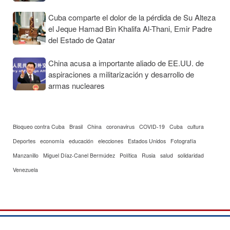
Cuba comparte el dolor de la pérdida de Su Alteza
el Jeque Hamad Bin Khalifa Al-Thani, Emir Padre
del Estado de Qatar
China acusa a importante aliado de EE.UU. de
aspiraciones a militarización y desarrollo de
armas nucleares
Bloqueo contra Cuba
Brasil
China
coronavirus
COVID-19
Cuba
cultura
Deportes
economía
educación
elecciones
Estados Unidos
Fotografía
Manzanillo
Miguel Díaz-Canel Bermúdez
Política
Rusia
salud
solidaridad
Venezuela