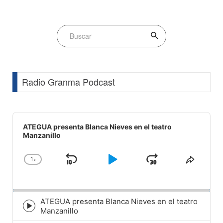
Radio Granma Podcast
Audio
Player
ATEGUA presenta Blanca Nieves en el teatro
Manzanillo
1
x
Skip
Play
Jump
Change
Share
Playback
This
Backward
Pause
Forward
Rate
Episod
ATEGUA presenta Blanca Nieves en el teatro
Episode
Manzanillo
play