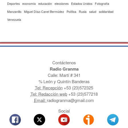
Deportes
economía
educación
elecciones
Estados Unidos
Fotografía
Manzanillo
Miguel Díaz-Canel Bermúdez
Política
Rusia
salud
solidaridad
Venezuela
Contáctenos
Radio Granma
Calle: Martí # 341
% León y Quintín Banderas
Tel: Recepción
+53 (23)572325
Tel: Redacción web
+53 (23)577218
Email:
radiogranma@gmail.com
Social