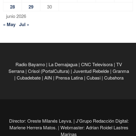
28
29
30
junio 2026
« May
Jul »
Radio Bayamo
|
La Demajagua
|
CNC Televisora
|
TV
Serrana
|
Crisol (PortalCultura)
|
Juventud Rebelde
|
Granma
|
Cubadebate
|
AIN
|
Prensa Latina
|
Cubasi
|
Cubahora
Director: Oreste Milanés Leyva. |
J'Grupo Redacción Digital:
Marlene Herrera Matos. |
Webmaster: Adrian Roidel Lastres
Marinas