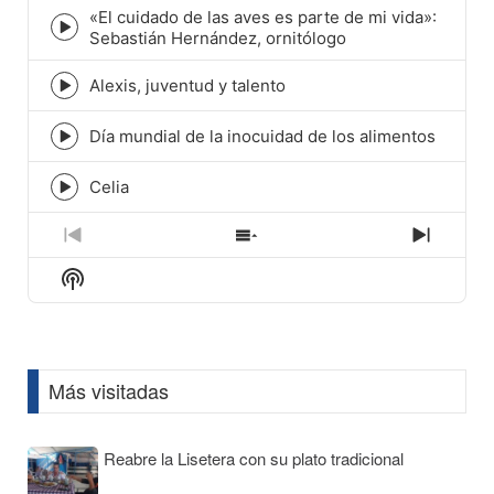
icon
«El cuidado de las aves es parte de mi vida»:
Episode
Sebastián Hernández, ornitólogo
play
icon
Alexis, juventud y talento
Episode
play
icon
Día mundial de la inocuidad de los alimentos
Episode
play
icon
Celia
Episode
play
icon
Previous
Show
Next
Episode
Episodes
Episod
Show
List
Podcast
Information
Más visitadas
Reabre la Lisetera con su plato tradicional