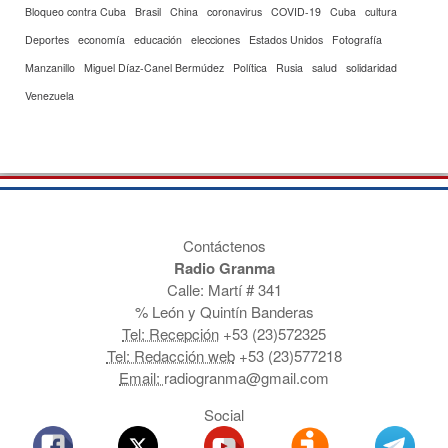
Bloqueo contra Cuba
Brasil
China
coronavirus
COVID-19
Cuba
cultura
Deportes
economía
educación
elecciones
Estados Unidos
Fotografía
Manzanillo
Miguel Díaz-Canel Bermúdez
Política
Rusia
salud
solidaridad
Venezuela
Contáctenos
Radio Granma
Calle: Martí # 341
% León y Quintín Banderas
Tel: Recepción
+53 (23)572325
Tel: Redacción web
+53 (23)577218
Email:
radiogranma@gmail.com
Social