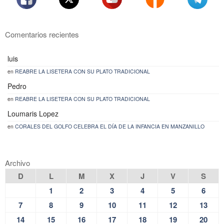
Comentarios recientes
luis
en
REABRE LA LISETERA CON SU PLATO TRADICIONAL
Pedro
en
REABRE LA LISETERA CON SU PLATO TRADICIONAL
Loumaris Lopez
en
CORALES DEL GOLFO CELEBRA EL DÍA DE LA INFANCIA EN MANZANILLO
Archivo
D
L
M
X
J
V
S
1
2
3
4
5
6
7
8
9
10
11
12
13
14
15
16
17
18
19
20