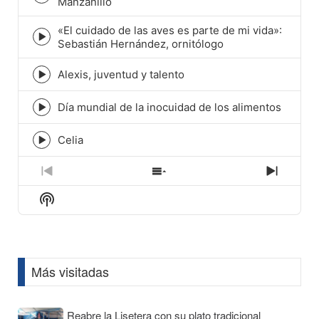
Episode
Manzanillo
play
icon
«El cuidado de las aves es parte de mi vida»:
Episode
Sebastián Hernández, ornitólogo
play
icon
Alexis, juventud y talento
Episode
play
icon
Día mundial de la inocuidad de los alimentos
Episode
play
icon
Celia
Episode
play
icon
Previous
Show
Next
Episode
Episodes
Episod
Show
List
Podcast
Information
Más visitadas
Reabre la Lisetera con su plato tradicional