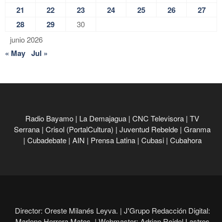
21
22
23
24
25
26
27
28
29
30
junio 2026
« May
Jul »
Radio Bayamo
|
La Demajagua
|
CNC Televisora
|
TV
Serrana
|
Crisol (PortalCultura)
|
Juventud Rebelde
|
Granma
|
Cubadebate
|
AIN
|
Prensa Latina
|
Cubasi
|
Cubahora
Director: Oreste Milanés Leyva. |
J'Grupo Redacción Digital:
Marlene Herrera Matos. |
Webmaster: Adrian Roidel Lastres