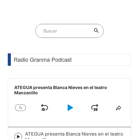
Radio Granma Podcast
Audio
Player
ATEGUA presenta Blanca Nieves en el teatro
Manzanillo
1
x
Skip
Play
Jump
Change
Share
Playback
This
Backward
Pause
Forward
Rate
Episod
ATEGUA presenta Blanca Nieves en el teatro