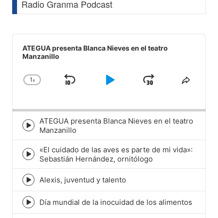
Radio Granma Podcast
Audio
Player
ATEGUA presenta Blanca Nieves en el teatro
Manzanillo
1
x
Skip
Play
Jump
Change
Share
Playback
This
Backward
Pause
Forward
Rate
Episod
ATEGUA presenta Blanca Nieves en el teatro
Episode
Manzanillo
play
icon
«El cuidado de las aves es parte de mi vida»:
Episode
Sebastián Hernández, ornitólogo
play
icon
Alexis, juventud y talento
Episode
play
icon
Día mundial de la inocuidad de los alimentos
Episode
play