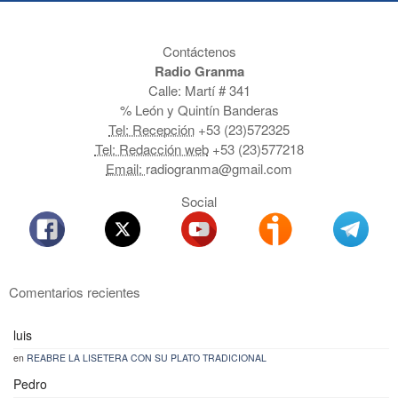
Contáctenos
Radio Granma
Calle: Martí # 341
% León y Quintín Banderas
Tel: Recepción
+53 (23)572325
Tel: Redacción web
+53 (23)577218
Email:
radiogranma@gmail.com
Social
Comentarios recientes
luis
en
REABRE LA LISETERA CON SU PLATO TRADICIONAL
Pedro