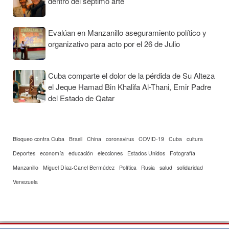
dentro del séptimo arte
Evalúan en Manzanillo aseguramiento político y
organizativo para acto por el 26 de Julio
Cuba comparte el dolor de la pérdida de Su Alteza
el Jeque Hamad Bin Khalifa Al-Thani, Emir Padre
del Estado de Qatar
Bloqueo contra Cuba
Brasil
China
coronavirus
COVID-19
Cuba
cultura
Deportes
economía
educación
elecciones
Estados Unidos
Fotografía
Manzanillo
Miguel Díaz-Canel Bermúdez
Política
Rusia
salud
solidaridad
Venezuela