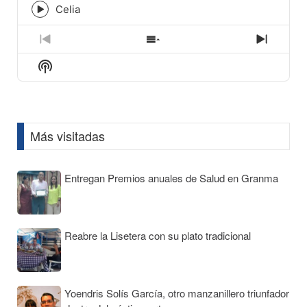
icon
Celia
Episode
play
icon
Previous
Show
Next
Episode
Episodes
Episod
Show
List
Podcast
Information
Más visitadas
Entregan Premios anuales de Salud en Granma
Reabre la Lisetera con su plato tradicional
Yoendris Solís García, otro manzanillero triunfador