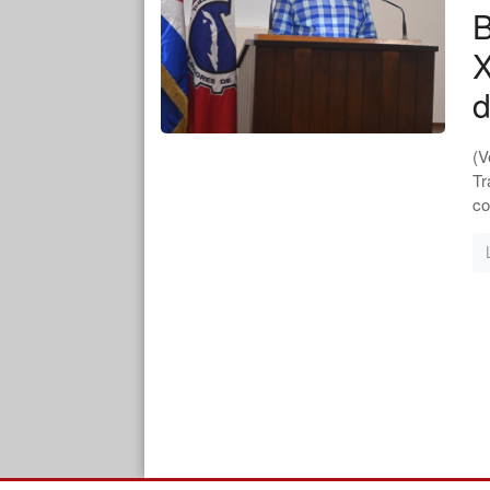
B
X
d
(V
Tr
co