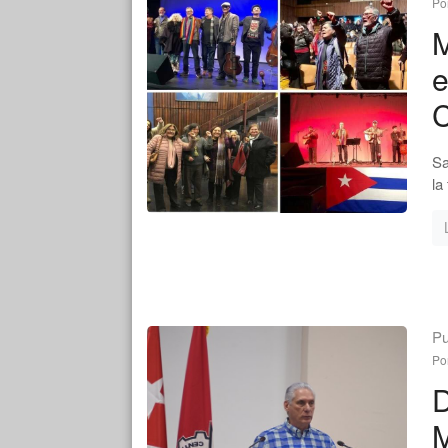
Po
M
e
Sa
la
Pu
Po
D
M