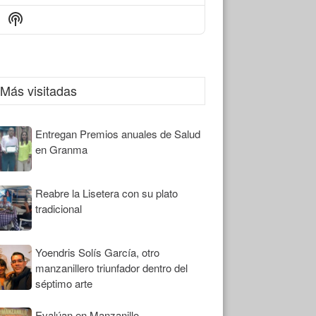
Episode
Episodes
Episode
Show
List
Podcast
Information
Más visitadas
Entregan Premios anuales de Salud
en Granma
Reabre la Lisetera con su plato
tradicional
Yoendris Solís García, otro
manzanillero triunfador dentro del
séptimo arte
Evalúan en Manzanillo