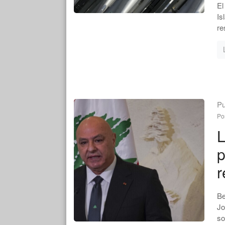
El
Is
re
Pu
Po
L
p
r
Be
Jo
so