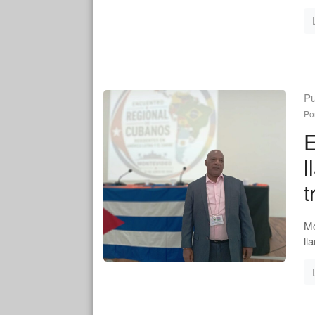
Pu
Po
E
l
t
Mo
ll