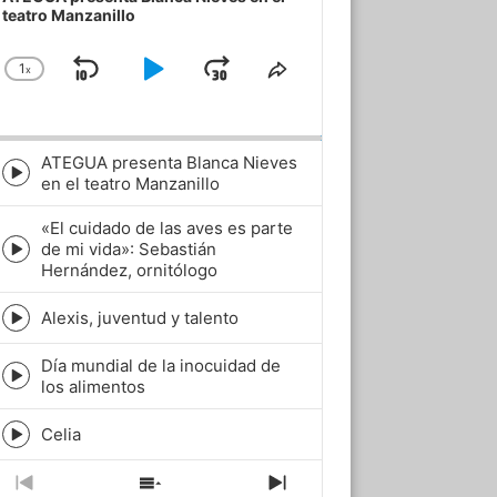
teatro Manzanillo
1
x
Skip
Play
Jump
Change
Share
Playback
This
Backward
Pause
Forward
Rate
Episode
ATEGUA presenta Blanca Nieves
Episode
en el teatro Manzanillo
play
icon
«El cuidado de las aves es parte
de mi vida»: Sebastián
Episode
Hernández, ornitólogo
play
icon
Alexis, juventud y talento
Episode
play
Día mundial de la inocuidad de
icon
Episode
los alimentos
play
icon
Celia
Episode
play
icon
Previous
Show
Next