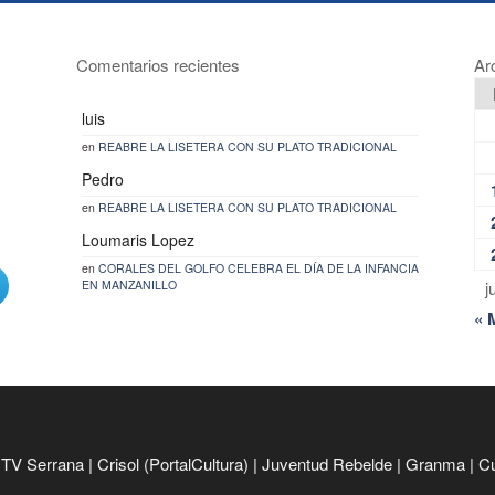
Comentarios recientes
Ar
luis
en
REABRE LA LISETERA CON SU PLATO TRADICIONAL
Pedro
en
REABRE LA LISETERA CON SU PLATO TRADICIONAL
Loumaris Lopez
en
CORALES DEL GOLFO CELEBRA EL DÍA DE LA INFANCIA
EN MANZANILLO
j
« 
|
TV Serrana
|
Crisol (PortalCultura)
|
Juventud Rebelde
|
Granma
|
C