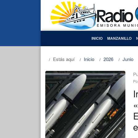
INICIO
MANZANILLO
Estás aquí
Inicio
2026
Junio
Pu
Po
I
«
E
e