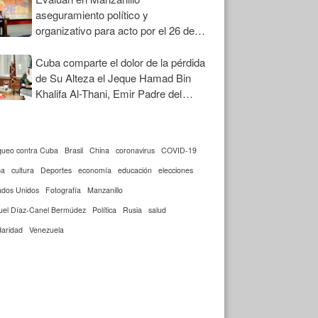
aseguramiento político y
organizativo para acto por el 26 de
Julio
Cuba comparte el dolor de la pérdida
de Su Alteza el Jeque Hamad Bin
Khalifa Al-Thani, Emir Padre del
Estado de Qatar
queo contra Cuba
Brasil
China
coronavirus
COVID-19
ba
cultura
Deportes
economía
educación
elecciones
ados Unidos
Fotografía
Manzanillo
uel Díaz-Canel Bermúdez
Política
Rusia
salud
daridad
Venezuela