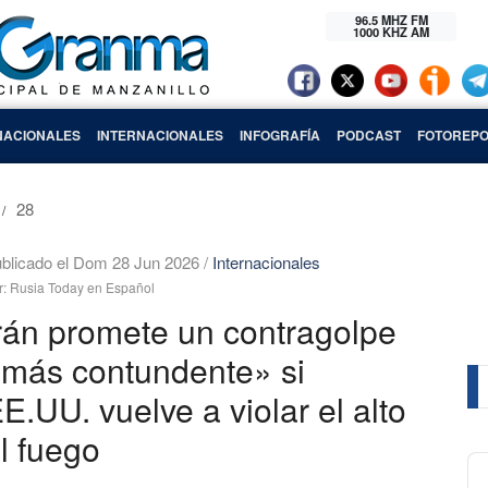
96.5 MHZ FM
1000 KHZ AM
NACIONALES
INTERNACIONALES
INFOGRAFÍA
PODCAST
FOTOREPO
28
blicado el Dom 28 Jun 2026
/
Internacionales
r: Rusia Today en Español
rán promete un contragolpe
más contundente» si
E.UU. vuelve a violar el alto
l fuego
Au
Pl