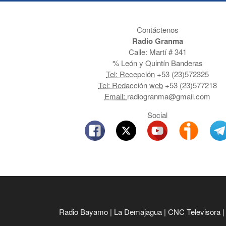
Contáctenos
Radio Granma
Calle: Martí # 341
% León y Quintín Banderas
Tel: Recepción
+53 (23)572325
Tel: Redacción web
+53 (23)577218
Email:
radiogranma@gmail.com
Social
Radio Bayamo
|
La Demajagua
|
CNC Televisora