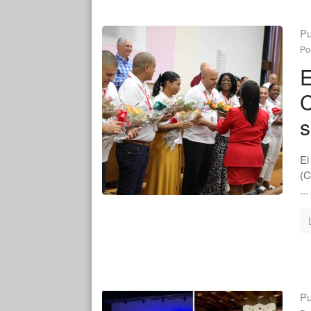
Pu
Po
E
C
s
El
(C
...
Pu