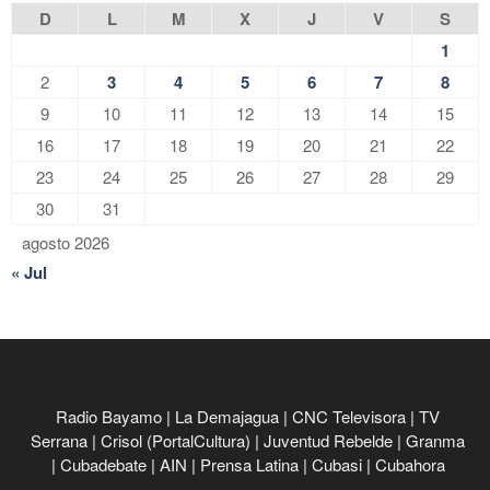
D
L
M
X
J
V
S
1
2
3
4
5
6
7
8
9
10
11
12
13
14
15
16
17
18
19
20
21
22
23
24
25
26
27
28
29
30
31
agosto 2026
« Jul
Radio Bayamo
|
La Demajagua
|
CNC Televisora
|
TV
Serrana
|
Crisol (PortalCultura)
|
Juventud Rebelde
|
Granma
|
Cubadebate
|
AIN
|
Prensa Latina
|
Cubasi
|
Cubahora