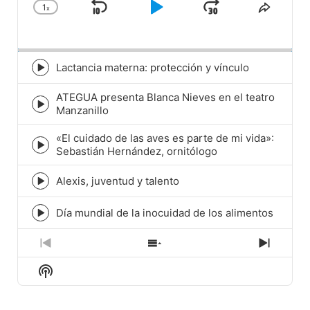
1
x
Skip
Play
Jump
Change
Share
Playback
This
Backward
Pause
Forward
Rate
Episod
Lactancia materna: protección y vínculo
Episode
play
ATEGUA presenta Blanca Nieves en el teatro
icon
Episode
Manzanillo
play
icon
«El cuidado de las aves es parte de mi vida»:
Episode
Sebastián Hernández, ornitólogo
play
icon
Alexis, juventud y talento
Episode
play
icon
Día mundial de la inocuidad de los alimentos
Episode
play
icon
Previous
Show
Next
Episode
Episodes
Episod
Show
List
Podcast
Information