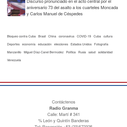
Discurso pronunciado en el acto central por el
aniversario 73 del asalto a los cuarteles Moncada
y Carlos Manuel de Céspedes
Bloqueo contra Cuba
Brasil
China
coronavirus
COVID-19
Cuba
cultura
Deportes
economía
educación
elecciones
Estados Unidos
Fotografía
Manzanillo
Miguel Díaz-Canel Bermúdez
Política
Rusia
salud
solidaridad
Venezuela
Contáctenos
Radio Granma
Calle: Martí # 341
% León y Quintín Banderas
Tel: Recepción
+53 (23)572325