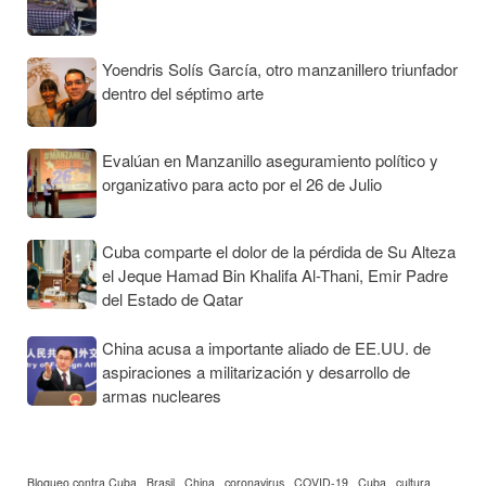
Yoendris Solís García, otro manzanillero triunfador
dentro del séptimo arte
Evalúan en Manzanillo aseguramiento político y
organizativo para acto por el 26 de Julio
Cuba comparte el dolor de la pérdida de Su Alteza
el Jeque Hamad Bin Khalifa Al-Thani, Emir Padre
del Estado de Qatar
China acusa a importante aliado de EE.UU. de
aspiraciones a militarización y desarrollo de
armas nucleares
Bloqueo contra Cuba
Brasil
China
coronavirus
COVID-19
Cuba
cultura