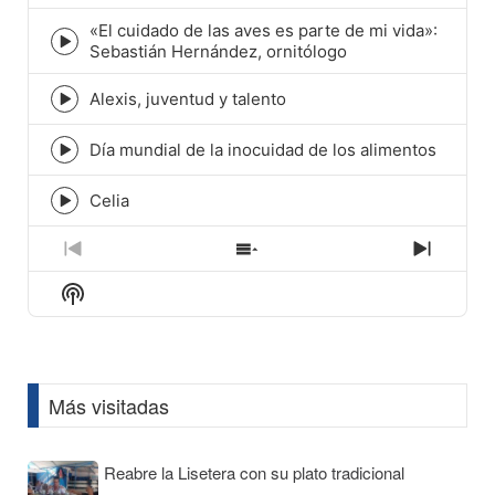
play
icon
«El cuidado de las aves es parte de mi vida»:
Episode
Sebastián Hernández, ornitólogo
play
icon
Alexis, juventud y talento
Episode
play
icon
Día mundial de la inocuidad de los alimentos
Episode
play
icon
Celia
Episode
play
icon
Previous
Show
Next
Episode
Episodes
Episod
Show
List
Podcast
Information
Más visitadas
Reabre la Lisetera con su plato tradicional