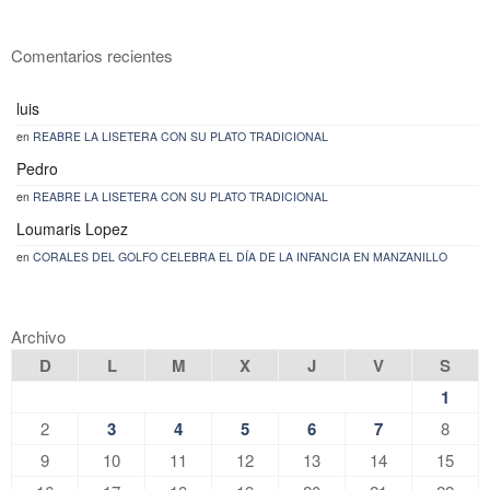
Comentarios recientes
luis
en
REABRE LA LISETERA CON SU PLATO TRADICIONAL
Pedro
en
REABRE LA LISETERA CON SU PLATO TRADICIONAL
Loumaris Lopez
en
CORALES DEL GOLFO CELEBRA EL DÍA DE LA INFANCIA EN MANZANILLO
Archivo
D
L
M
X
J
V
S
1
2
3
4
5
6
7
8
9
10
11
12
13
14
15