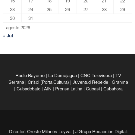
16
17
18
19
20
21
22
23
24
25
26
27
28
29
30
31
agosto 2026
« Jul
Radio Bayamo
|
La Demajagua
|
CNC Televisora
|
TV
Serrana
|
Crisol (PortalCultura)
|
Juventud Rebelde
|
Granma
|
Cubadebate
|
AIN
|
Prensa Latina
|
Cubasi
|
Cubahora
Director: Oreste Milanés Leyva. |
J'Grupo Redacción Digital: