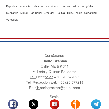
Deportes
economía
educación
elecciones
Estados Unidos
Fotografía
Manzanillo
Miguel Díaz-Canel Bermúdez
Política
Rusia
salud
solidaridad
Venezuela
Contáctenos
Radio Granma
Calle: Martí # 341
% León y Quintín Banderas
Tel: Recepción
+53 (23)572325
Tel: Redacción web
+53 (23)577218
Email:
radiogranma@gmail.com
Social