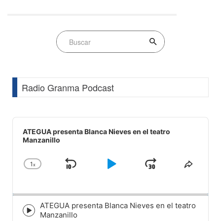
Radio Granma Podcast
Audio
Player
ATEGUA presenta Blanca Nieves en el teatro
Manzanillo
1
x
Skip
Play
Jump
Change
Share
Playback
This
Backward
Pause
Forward
Rate
Episod
ATEGUA presenta Blanca Nieves en el teatro
Episode
Manzanillo