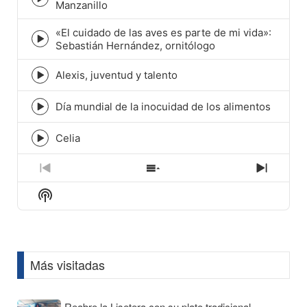
Episode
Manzanillo
play
icon
«El cuidado de las aves es parte de mi vida»:
Episode
Sebastián Hernández, ornitólogo
play
icon
Alexis, juventud y talento
Episode
play
icon
Día mundial de la inocuidad de los alimentos
Episode
play
icon
Celia
Episode
play
icon
Previous
Show
Next
Episode
Episodes
Episod
Show
List
Podcast
Information
Más visitadas
Reabre la Lisetera con su plato tradicional