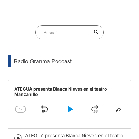
Radio Granma Podcast
Audio
Player
ATEGUA presenta Blanca Nieves en el teatro
Manzanillo
1
x
Skip
Play
Jump
Change
Share
Playback
This
Backward
Pause
Forward
Rate
Episod
ATEGUA presenta Blanca Nieves en el teatro