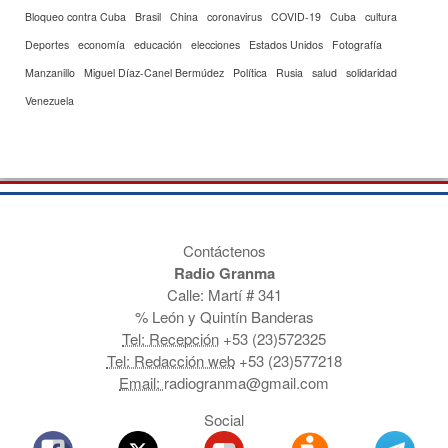
Bloqueo contra Cuba
Brasil
China
coronavirus
COVID-19
Cuba
cultura
Deportes
economía
educación
elecciones
Estados Unidos
Fotografía
Manzanillo
Miguel Díaz-Canel Bermúdez
Política
Rusia
salud
solidaridad
Venezuela
Contáctenos
Radio Granma
Calle: Martí # 341
% León y Quintín Banderas
Tel: Recepción
+53 (23)572325
Tel: Redacción web
+53 (23)577218
Email:
radiogranma@gmail.com
Social