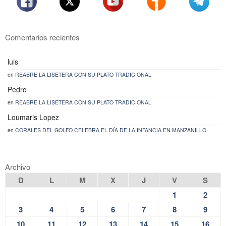
Comentarios recientes
luis
en
REABRE LA LISETERA CON SU PLATO TRADICIONAL
Pedro
en
REABRE LA LISETERA CON SU PLATO TRADICIONAL
Loumaris Lopez
en
CORALES DEL GOLFO CELEBRA EL DÍA DE LA INFANCIA EN MANZANILLO
Archivo
D
L
M
X
J
V
S
1
2
3
4
5
6
7
8
9
10
11
12
13
14
15
16