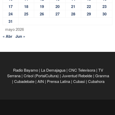
17
18
19
20
21
22
23
24
25
26
27
28
29
30
31
mayo 2026
« Abr
Jun »
Radio Bayamo
|
La Demajagua
|
CNC Televisora
|
TV
Serrana
|
Crisol (PortalCultura)
|
Juventud Rebelde
|
Granma
|
Cubadebate
|
AIN
|
Prensa Latina
|
Cubasi
|
Cubahora