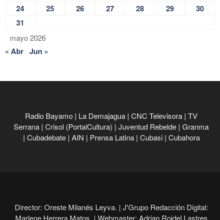
24
25
26
27
28
29
30
31
mayo 2026
« Abr
Jun »
Radio Bayamo
|
La Demajagua
|
CNC Televisora
|
TV
Serrana
|
Crisol (PortalCultura)
|
Juventud Rebelde
|
Granma
|
Cubadebate
|
AIN
|
Prensa Latina
|
Cubasi
|
Cubahora
Director: Oreste Milanés Leyva. |
J'Grupo Redacción Digital:
Marlene Herrera Matos. |
Webmaster: Adrian Roidel Lastres