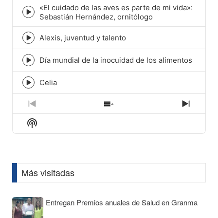
icon
«El cuidado de las aves es parte de mi vida»:
Episode
Sebastián Hernández, ornitólogo
play
icon
Alexis, juventud y talento
Episode
play
icon
Día mundial de la inocuidad de los alimentos
Episode
play
icon
Celia
Episode
play
icon
Previous
Show
Next
Episode
Episodes
Episod
Show
List
Podcast
Information
Más visitadas
Entregan Premios anuales de Salud en Granma