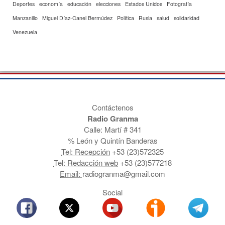
Deportes
economía
educación
elecciones
Estados Unidos
Fotografía
Manzanillo
Miguel Díaz-Canel Bermúdez
Política
Rusia
salud
solidaridad
Venezuela
Contáctenos
Radio Granma
Calle: Martí # 341
% León y Quintín Banderas
Tel: Recepción
+53 (23)572325
Tel: Redacción web
+53 (23)577218
Email:
radiogranma@gmail.com
Social