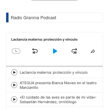
Radio Granma Podcast
Audio
Player
Lactancia materna: protección y vínculo
1
x
Skip
Play
Jump
Change
Share
Playback
This
Backward
Pause
Forward
Rate
Episod
Lactancia materna: protección y vínculo
Episode
play
ATEGUA presenta Blanca Nieves en el teatro
icon
Episode
Manzanillo
play
icon
«El cuidado de las aves es parte de mi vida»:
Episode
Sebastián Hernández, ornitólogo
play