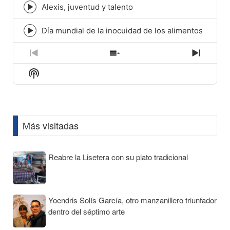
icon
Alexis, juventud y talento
Episode
play
icon
Día mundial de la inocuidad de los alimentos
Episode
play
icon
Previous
Show
Next
Episode
Episodes
Episod
Show
List
Podcast
Information
Más visitadas
Reabre la Lisetera con su plato tradicional
Yoendris Solís García, otro manzanillero triunfador
dentro del séptimo arte