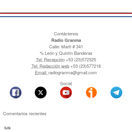
Contáctenos
Radio Granma
Calle: Martí # 341
% León y Quintín Banderas
Tel: Recepción
+53 (23)572325
Tel: Redacción web
+53 (23)577218
Email:
radiogranma@gmail.com
Social
Comentarios recientes
luis