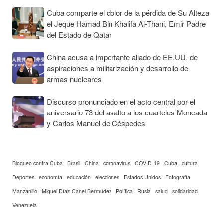
Cuba comparte el dolor de la pérdida de Su Alteza
el Jeque Hamad Bin Khalifa Al-Thani, Emir Padre
del Estado de Qatar
China acusa a importante aliado de EE.UU. de
aspiraciones a militarización y desarrollo de
armas nucleares
Discurso pronunciado en el acto central por el
aniversario 73 del asalto a los cuarteles Moncada
y Carlos Manuel de Céspedes
Bloqueo contra Cuba
Brasil
China
coronavirus
COVID-19
Cuba
cultura
Deportes
economía
educación
elecciones
Estados Unidos
Fotografía
Manzanillo
Miguel Díaz-Canel Bermúdez
Política
Rusia
salud
solidaridad
Venezuela