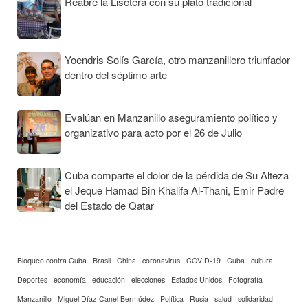
Reabre la Lisetera con su plato tradicional
Yoendris Solís García, otro manzanillero triunfador
dentro del séptimo arte
Evalúan en Manzanillo aseguramiento político y
organizativo para acto por el 26 de Julio
Cuba comparte el dolor de la pérdida de Su Alteza
el Jeque Hamad Bin Khalifa Al-Thani, Emir Padre
del Estado de Qatar
Bloqueo contra Cuba
Brasil
China
coronavirus
COVID-19
Cuba
cultura
Deportes
economía
educación
elecciones
Estados Unidos
Fotografía
Manzanillo
Miguel Díaz-Canel Bermúdez
Política
Rusia
salud
solidaridad