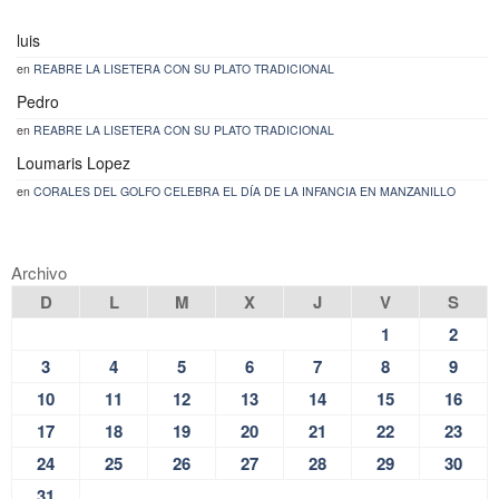
luis
en
REABRE LA LISETERA CON SU PLATO TRADICIONAL
Pedro
en
REABRE LA LISETERA CON SU PLATO TRADICIONAL
Loumaris Lopez
en
CORALES DEL GOLFO CELEBRA EL DÍA DE LA INFANCIA EN MANZANILLO
Archivo
D
L
M
X
J
V
S
1
2
3
4
5
6
7
8
9
10
11
12
13
14
15
16
17
18
19
20
21
22
23
24
25
26
27
28
29
30
31