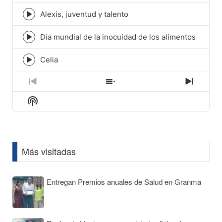
play
icon
Alexis, juventud y talento
Episode
play
icon
Día mundial de la inocuidad de los alimentos
Episode
play
icon
Celia
Episode
play
icon
Previous
Show
Next
Episode
Episodes
Episod
Show
List
Podcast
Information
Más visitadas
Entregan Premios anuales de Salud en Granma