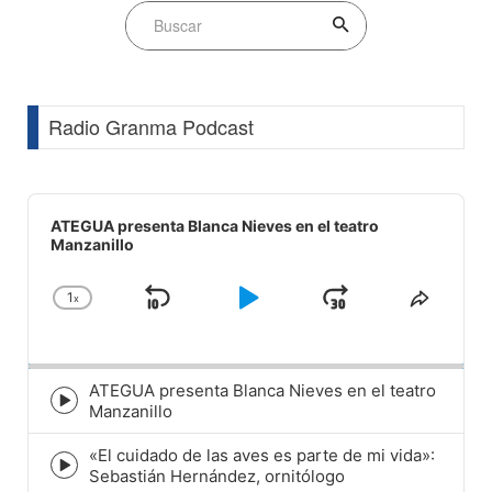
Radio Granma Podcast
Audio
Player
ATEGUA presenta Blanca Nieves en el teatro
Manzanillo
1
x
Skip
Play
Jump
Change
Share
Playback
This
Backward
Pause
Forward
Rate
Episod
ATEGUA presenta Blanca Nieves en el teatro
Episode
Manzanillo
play
icon
«El cuidado de las aves es parte de mi vida»:
Episode
Sebastián Hernández, ornitólogo