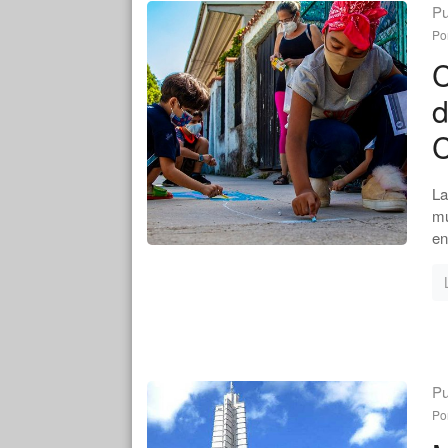
Pu
Po
C
d
La
mú
en
Pu
Po