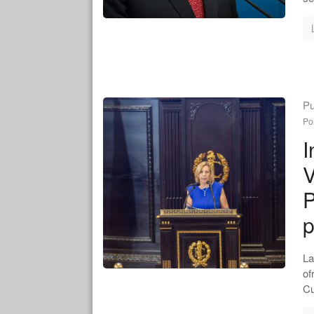
Pu
Po
I
V
P
La
of
Cu