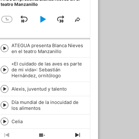
teatro Manzanillo
1
x
Skip
Play
Jump
Change
Share
Playback
This
Backward
Pause
Forward
Rate
Episode
ATEGUA presenta Blanca Nieves
Episode
en el teatro Manzanillo
play
icon
«El cuidado de las aves es parte
de mi vida»: Sebastián
Episode
Hernández, ornitólogo
play
icon
Alexis, juventud y talento
Episode
play
Día mundial de la inocuidad de
icon
Episode
los alimentos
play
icon
Celia
Episode
play
icon
Previous
Show
Next