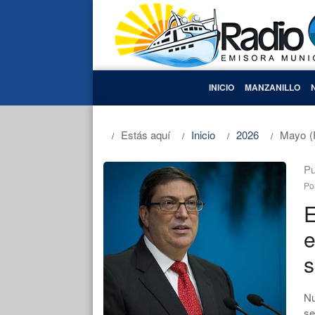
INICIO
MANZANILLO
Estás aquí
Inicio
2026
Mayo
(
Pu
Po
E
e
s
Nu
se