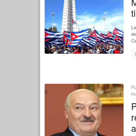
M
t
La
de
Ce
Pu
Po
P
r
a