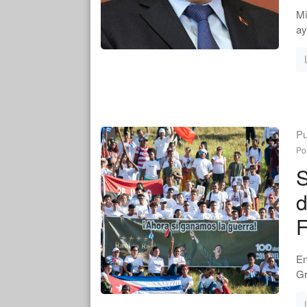
Mi
ay
Pu
Po
S
d
F
En
Gr