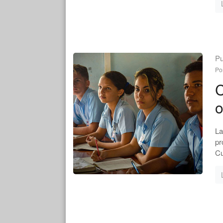
Pu
Po
C
o
La
pr
Cu