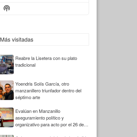
Episode
Episodes
Episode
Show
List
Podcast
Information
Más visitadas
Reabre la Lisetera con su plato
tradicional
Yoendris Solís García, otro
manzanillero triunfador dentro del
séptimo arte
Evalúan en Manzanillo
aseguramiento político y
organizativo para acto por el 26 de
Julio