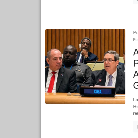
Pu
Po
A
R
A
G
La
Re
re