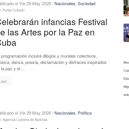
blicado el Vie 29 May 2026
/
Nacionales
,
Sociedad
r: Portal CubaSí
elebrarán infancias Festival
e las Artes por la Paz en
Cuba
 programación incluirá dibujos y murales colectivos,
sica, danza, poesía, declamación y disfraces inspirados
Blo
 la paz y el ...
Cu
Est
Leer
Mig
soli
blicado el Vie 29 May 2026
/
Nacionales
,
Política
r: Agencia Cubana de Noticias