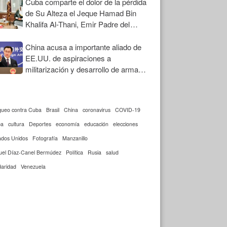
Cuba comparte el dolor de la pérdida
de Su Alteza el Jeque Hamad Bin
Khalifa Al-Thani, Emir Padre del
Estado de Qatar
China acusa a importante aliado de
EE.UU. de aspiraciones a
militarización y desarrollo de armas
nucleares
queo contra Cuba
Brasil
China
coronavirus
COVID-19
ba
cultura
Deportes
economía
educación
elecciones
ados Unidos
Fotografía
Manzanillo
uel Díaz-Canel Bermúdez
Política
Rusia
salud
daridad
Venezuela