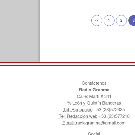
<<
1
2
3
Contáctenos
Radio Granma
Calle: Martí # 341
% León y Quintín Banderas
Tel: Recepción
+53 (23)572325
Tel: Redacción web
+53 (23)577218
Email:
radiogranma@gmail.com
Social