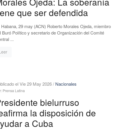
orales Ojeda: La soberanía
iene que ser defendida
 Habana, 29 may (ACN) Roberto Morales Ojeda, miembro
l Buró Político y secretario de Organización del Comité
ntral ...
Leer
blicado el Vie 29 May 2026
/
Nacionales
r: Prensa Latina
residente bielurruso
eafirma la disposición de
yudar a Cuba