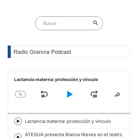
Radio Granma Podcast
Audio
Player
Lactancia materna: protección y vínculo
1
x
Skip
Play
Jump
Change
Share
Playback
This
Backward
Pause
Forward
Rate
Episod
Lactancia materna: protección y vínculo
Episode
play
ATEGUA presenta Blanca Nieves en el teatro
icon