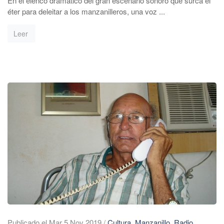
En el elenco dramático del gran escenario sonoro que surca el
éter para deleitar a los manzanilleros, una voz ...
Leer
Publicado el Mar 5 Nov 2019
/
Cultura
,
Manzanillo
,
Radio