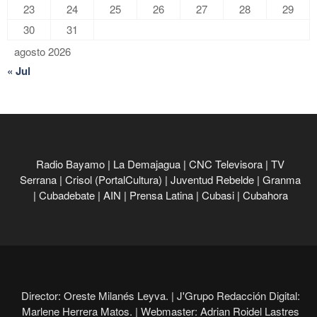
23
24
25
26
27
28
29
30
31
agosto 2026
« Jul
Radio Bayamo
|
La Demajagua
|
CNC Televisora
|
TV
Serrana
|
Crisol (PortalCultura)
|
Juventud Rebelde
|
Granma
|
Cubadebate
|
AIN
|
Prensa Latina
|
Cubasi
|
Cubahora
Director: Oreste Milanés Leyva. |
J'Grupo Redacción Digital:
Marlene Herrera Matos. |
Webmaster: Adrian Roidel Lastres