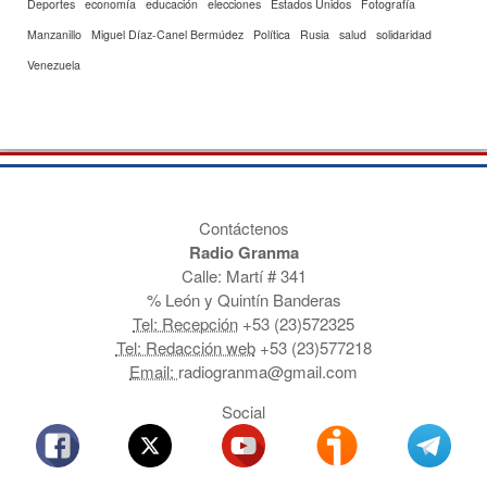
Deportes
economía
educación
elecciones
Estados Unidos
Fotografía
Manzanillo
Miguel Díaz-Canel Bermúdez
Política
Rusia
salud
solidaridad
Venezuela
Contáctenos
Radio Granma
Calle: Martí # 341
% León y Quintín Banderas
Tel: Recepción
+53 (23)572325
Tel: Redacción web
+53 (23)577218
Email:
radiogranma@gmail.com
Social