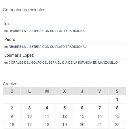
Comentarios recientes
luis
en
REABRE LA LISETERA CON SU PLATO TRADICIONAL
Pedro
en
REABRE LA LISETERA CON SU PLATO TRADICIONAL
Loumaris Lopez
en
CORALES DEL GOLFO CELEBRA EL DÍA DE LA INFANCIA EN MANZANILLO
Archivo
D
L
M
X
J
V
S
1
2
3
4
5
6
7
8
9
10
11
12
13
14
15
16
17
18
19
20
21
22