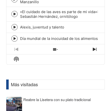
Episode
Manzanillo
play
icon
«El cuidado de las aves es parte de mi vida»:
Episode
Sebastián Hernández, ornitólogo
play
icon
Alexis, juventud y talento
Episode
play
icon
Día mundial de la inocuidad de los alimentos
Episode
play
icon
Previous
Show
Next
Episode
Episodes
Episod
Show
List
Podcast
Information
Más visitadas
Reabre la Lisetera con su plato tradicional